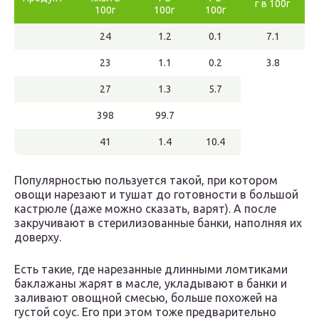
г в 100г
100г
100г
100г
24
1.2
0.1
7.1
23
1.1
0.2
3.8
27
1.3
5.7
398
99.7
41
1.4
10.4
Популярностью пользуется такой, при котором
овощи нарезают и тушат до готовности в большой
кастрюле (даже можно сказать, варят). А после
закручивают в стерилизованные банки, наполняя их
доверху.
Есть такие, где нарезанные длинными ломтиками
баклажаны жарят в масле, укладывают в банки и
заливают овощной смесью, больше похожей на
густой соус. Его при этом тоже предварительно