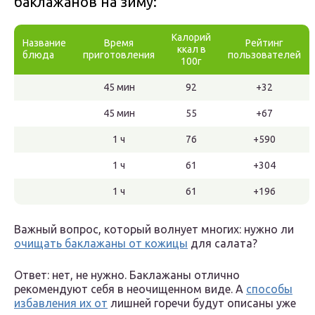
баклажанов на зиму:
Калорий
Название
Время
Рейтинг
ккал в
блюда
приготовления
пользователей
100г
45 мин
92
+32
45 мин
55
+67
1 ч
76
+590
1 ч
61
+304
1 ч
61
+196
Важный вопрос, который волнует многих: нужно ли
очищать баклажаны от кожицы
для салата?
Ответ: нет, не нужно. Баклажаны отлично
рекомендуют себя в неочищенном виде. А
способы
избавления их от
лишней горечи будут описаны уже