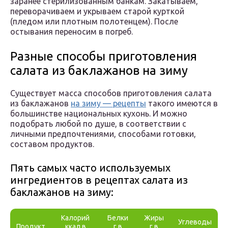
заранее стерилизованным банкам. Закатываем,
переворачиваем и укрываем старой курткой
(пледом или плотным полотенцем). После
остывания переносим в погреб.
Разные способы приготовления
салата из баклажанов на зиму
Существует масса способов приготовления салата
из баклажанов
на зиму — рецепты
такого имеются в
большинстве национальных кухонь. И можно
подобрать любой по душе, в соответствии с
личными предпочтениями, способами готовки,
составом продуктов.
Пять самых часто используемых
ингредиентов в рецептах салата из
баклажанов на зиму:
Калорий
Белки
Жиры
Углеводы
Продукт
ккал в
г в
г в