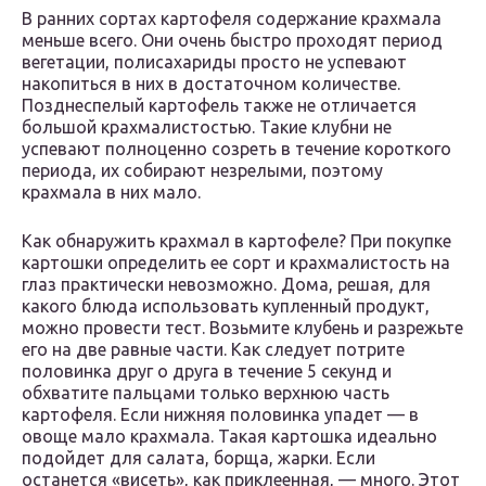
В ранних сортах картофеля содержание крахмала
меньше всего. Они очень быстро проходят период
вегетации, полисахариды просто не успевают
накопиться в них в достаточном количестве.
Позднеспелый картофель также не отличается
большой крахмалистостью. Такие клубни не
успевают полноценно созреть в течение короткого
периода, их собирают незрелыми, поэтому
крахмала в них мало.
Как обнаружить крахмал в картофеле? При покупке
картошки определить ее сорт и крахмалистость на
глаз практически невозможно. Дома, решая, для
какого блюда использовать купленный продукт,
можно провести тест. Возьмите клубень и разрежьте
его на две равные части. Как следует потрите
половинка друг о друга в течение 5 секунд и
обхватите пальцами только верхнюю часть
картофеля. Если нижняя половинка упадет — в
овоще мало крахмала. Такая картошка идеально
подойдет для салата, борща, жарки. Если
останется «висеть», как приклеенная, — много. Этот