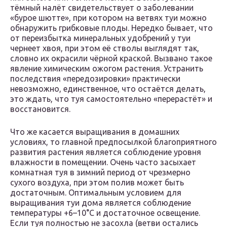
тёмный налёт свидетельствует о заболевании
«бурое шютте», при котором на ветвях туи можно
обнаружить грибковые плоды. Нередко бывает, что
от переизбытка минеральных удобрений у туи
чернеет хвоя, при этом её стволы выглядят так,
словно их окрасили чёрной краской. Вызвано такое
явление химическим ожогом растения. Устранить
последствия «передозировки» практически
невозможно, единственное, что остаётся делать,
это ждать, что туя самостоятельно «перерастёт» и
восстановится.
Что же касается выращивания в домашних
условиях, то главной предпосылкой благоприятного
развития растения является соблюдение уровня
влажности в помещении. Очень часто засыхает
комнатная туя в зимний период от чрезмерно
сухого воздуха, при этом полив может быть
достаточным. Оптимальным условием для
выращивания туи дома является соблюдение
температуры +6–10°C и достаточное освещение.
Если туя полностью не засохла (ветви остались