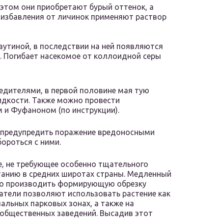
 этом они приобретают бурый оттенок, а
 избавления от личинок применяют раствор
утиной, в последствии на ней появляются
. Погибает насекомое от коллоидной серы
едителями, в первой половине мая тую
дкости. Также можно провести
и Фуфаноном (по инструкции).
че предупредить поражение вредоносными
ороться с ними.
е, не требующее особенно тщательного
танию в средних широтах страны. Медленный
сто производить формирующую обрезку
атели позволяют использовать растение как
пальных парковых зонах, а также на
 общественных заведений. Высадив этот