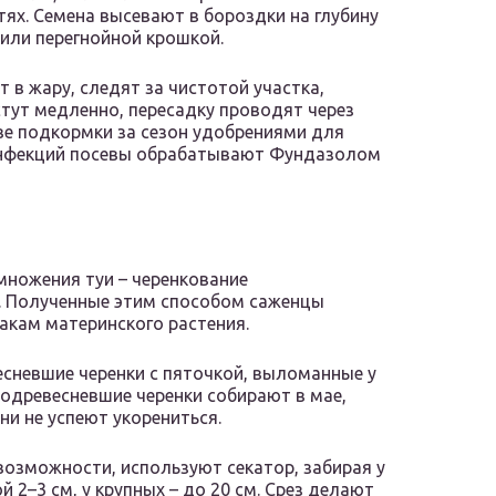
тях. Семена высевают в бороздки на глубину
или перегнойной крошкой.
в жару, следят за чистотой участка,
тут медленно, пересадку проводят через
ве подкормки за сезон удобрениями для
 инфекций посевы обрабатывают Фундазолом
ножения туи – черенкование
. Полученные этим способом саженцы
кам материнского растения.
есневшие черенки с пяточкой, выломанные у
одревесневшие черенки собирают в мае,
ни не успеют укорениться.
возможности, используют секатор, забирая у
 2–3 см, у крупных – до 20 см. Срез делают