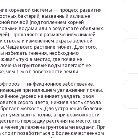
ние корневой системы — процесс развития
остных бактерий, вызванный излишне
ной почвой (подтоплением корней
товыми водами или в результате обильных
ей). Проявляется размягчением нижней
и ствола и изменением окраса зелёной
ы. Чаще всего растение гибнет. Для того,
ы избежать гниения, необходимо
живать тую в местах, где почва не
лочена и грунтовые воды залегают не
е, чем 1 м от поверхности земли.
фтороз — инфекционное заболевание,
икающее при излишнем увлажнении почвы.
жённое дерево начинает увядать, хвоя
овится серого цвета, нижняя часть ствола
бретает мягкость. Для устранения болезни,
ует уменьшить полив, а при возможности
ествить пересадку растения на место, где
а менее увлажнена грунтовыми водами. При
 стоит позаботиться о более качественном