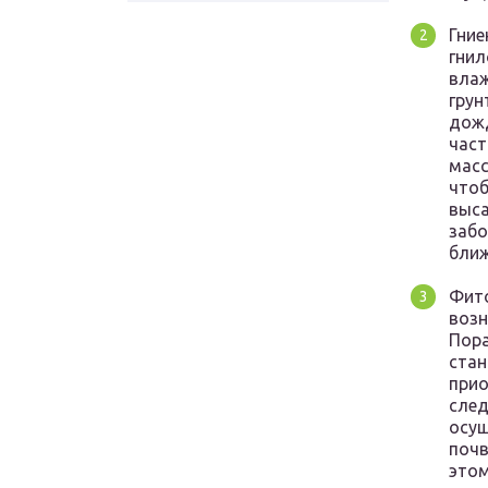
Гние
гнил
влаж
грун
дожд
част
масс
чтоб
выса
забо
ближ
Фито
возн
Пора
стан
прио
след
осущ
почв
этом