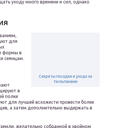
ящать уходу много времени и сил, однако
ия
ванием,
зуют для
ых
е формы в
и сеянцам.
Секреты посадки и ухода за
тюльпанами
вают
ицируют в
ей полке
уют для лучшей всхожести провести более
цев, а затем дополнительно выдержать в
 земли, желательно собранной в хвойном