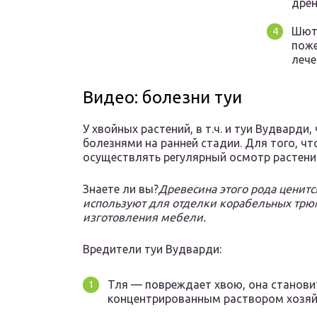
дрен
Шютт
поже
лече
Видео: болезни туи
У хвойных растений, в т.ч. и туи Вудвард
болезнями на ранней стадии. Для того, ч
осуществлять регулярный осмотр растений
Знаете ли вы?
Древесина этого рода ценится
используют для отделки корабельных трю
изготовления мебели.
Вредители туи Вудварди:
Тля — повреждает хвою, она станови
концентрированным раствором хозяй