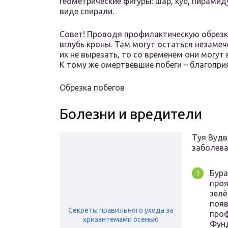
геометрические фигуры: шар, куб, пирамид
виде спирали.
Совет! Проводя профилактическую обрезку 
вглубь кроны. Там могут остаться незаме
их не вырезать, то со временем они могут
К тому же омертвевшие побеги – благопри
Обрезка побегов
Болезни и вредители
Туя Вудв
заболева
Бура
про
зелё
появ
Секреты правильного ухода за
проф
хризантемами осенью
Фунд