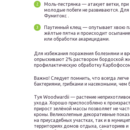
Моль-пестрянка — атакует ветки, при
молодые побеги не развиваются. Для
Фумитокс .
Паутинный клещ — опутывает хвою па
жёлтые пятна и происходит осыпание
или обработки акарицидами.
Для избежания поражения болезнями и вр
опрыскивают 2% раствором бордоской жи
профилактическую обработку Карбофосом 
Важно! Следует помнить, что всегда лег
бактериями, грибками и насекомыми, чем б
Туя Woodwardii — растение неприхотливо
ухода. Хорошо приспособлено к произрас
прирост зелёной массы позволяет не ча
кроны. Великолепные декоративные показ
на приусадебных участках, так и в муници
территориях домов отдыха, санаториев и