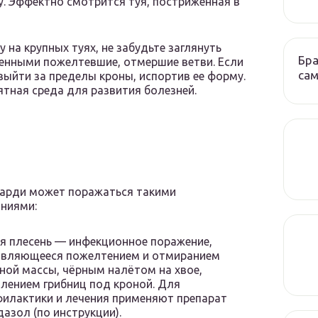
у. Эффектно смотрится туя, постриженная в
на крупных туях, не забудьте заглянуть
Бра
ченными пожелтевшие, отмершие ветви. Если
сам
 выйти за пределы кроны, испортив ее форму.
ятная среда для развития болезней.
арди может поражаться такими
ниями:
я плесень — инфекционное поражение,
являющееся пожелтением и отмиранием
ной массы, чёрным налётом на хвое,
лением грибниц под кроной. Для
илактики и лечения применяют препарат
азол (по инструкции).