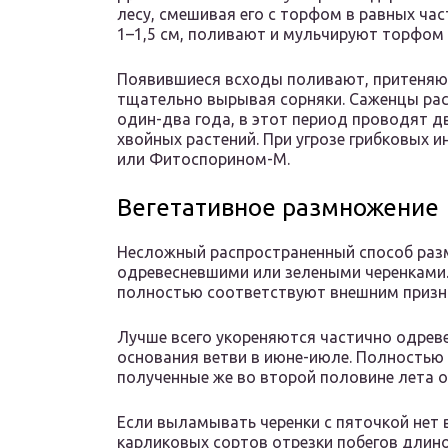
лесу, смешивая его с торфом в равных час
1–1,5 см, поливают и мульчируют торфом 
Появившиеся всходы поливают, притеняют 
тщательно вырывая сорняки. Саженцы рас
один-два года, в этот период проводят д
хвойных растений. При угрозе грибковых
или Фитоспорином-М.
Вегетативное размножение
Несложный распространенный способ разм
одревесневшими или зелеными черенками
полностью соответствуют внешним призна
Лучше всего укореняются частично одрев
основания ветви в июне-июле. Полностью 
полученные же во второй половине лета о
Если выламывать черенки с пяточкой нет 
карликовых сортов отрезки побегов длиной