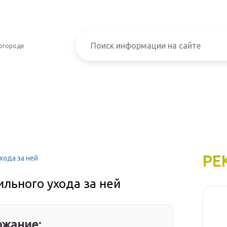
огороде
РЕ
хода за ней
ильного ухода за ней
жание: