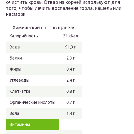
очистить кровь. Отвар из корней используют для
того, чтобы лечить воспаление горла, кашель или
насморк.
Химический состав щавеля
Калорийность
21 кКал
Вода
91,3 г
Белки
2,3 г
Жиры
0,4 г
Углеводы
2,4 г
Клетчатка
0,8 г
Органические кислоты
0,7 г
Зола
1,4 г
Витамины