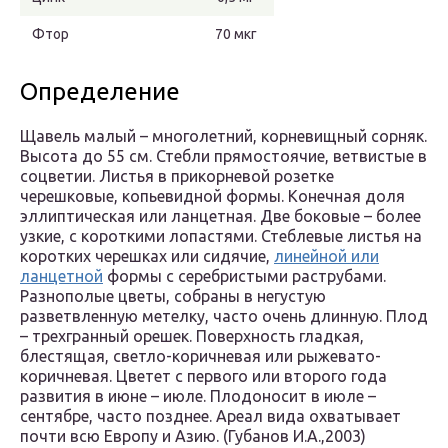
Фтор
70 мкг
Определение
Щавель малый – многолетний, корневищный сорняк.
Высота до 55 см. Стебли прямостоячие, ветвистые в
соцветии. Листья в прикорневой розетке
черешковые, копьевидной формы. Конечная доля
эллиптическая или ланцетная. Две боковые – более
узкие, с короткими лопастями. Стеблевые листья на
коротких черешках или сидячие,
линейной или
ланцетной
формы с серебристыми раструбами.
Разнополые цветы, собраны в негустую
разветвленную метелку, часто очень длинную. Плод
– трехгранный орешек. Поверхность гладкая,
блестящая, светло-коричневая или рыжевато-
коричневая. Цветет с первого или второго года
развития в июне – июле. Плодоносит в июле –
сентябре, часто позднее. Ареал вида охватывает
почти всю Европу и Азию. (Губанов И.А.,2003)