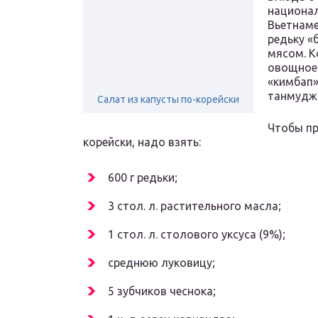
национал
Вьетнаме
редьку «
мясом. К
овощное 
«кимбап»
танмудж
Салат из капусты по-корейски
Чтобы пр
корейски, надо взять:
600 г редьки;
3 стол. л. растительного масла;
1 стол. л. столового уксуса (9%);
среднюю луковицу;
5 зубчиков чеснока;