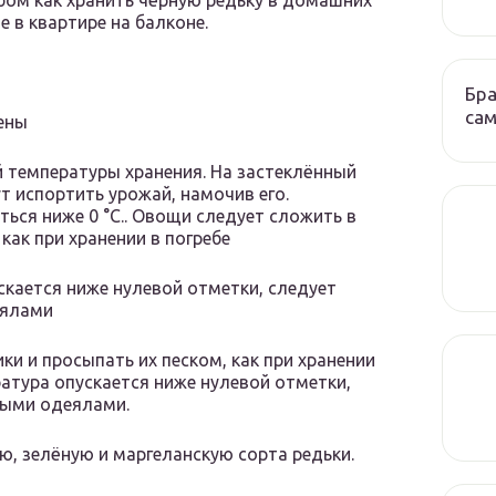
бом как хранить чёрную редьку в домашних
 в квартире на балконе.
Бра
сам
ены
температуры хранения. На застеклённый
т испортить урожай, намочив его.
ься ниже 0 °C.. Овощи следует сложить в
как при хранении в погребе
скается ниже нулевой отметки, следует
еялами
и и просыпать их песком, как при хранении
ратура опускается ниже нулевой отметки,
ными одеялами.
ю, зелёную и маргеланскую сорта редьки.