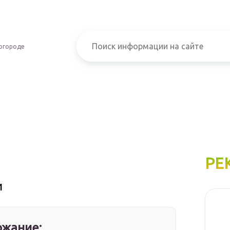
огороде
РЕ
и
жание: