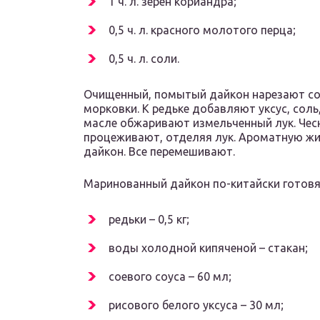
1 ч. л. зерен кориандра;
0,5 ч. л. красного молотого перца;
0,5 ч. л. соли.
Очищенный, помытый дайкон нарезают сол
морковки. К редьке добавляют уксус, соль,
масле обжаривают измельченный лук. Чесн
процеживают, отделяя лук. Ароматную жи
дайкон. Все перемешивают.
Маринованный дайкон по-китайски готовя
редьки – 0,5 кг;
воды холодной кипяченой – стакан;
соевого соуса – 60 мл;
рисового белого уксуса – 30 мл;