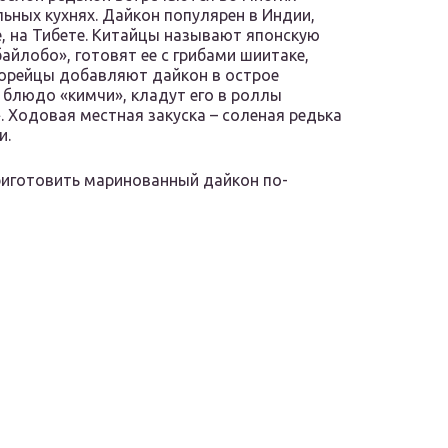
ьных кухнях. Дайкон популярен в Индии,
, на Тибете. Китайцы называют японскую
байлобо», готовят ее с грибами шиитаке,
орейцы добавляют дайкон в острое
блюдо «кимчи», кладут его в роллы
. Ходовая местная закуска – соленая редька
и.
иготовить маринованный дайкон по-