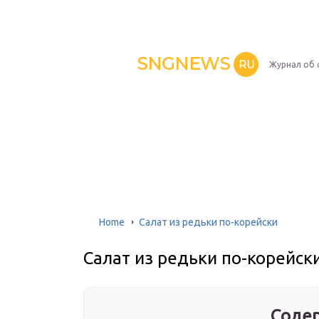
SNGNEWS
RU
Журнал об 
Home
Салат из редьки по-корейски
Салат из редьки по-корейск
Содер