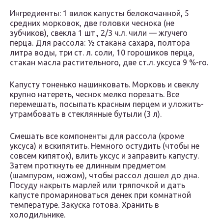
Ингредиенты: 1 вилок капусты белокочанной, 5
средних морковок, две головки чеснока (не
зубчиков), свекла 1 шт., 2/3 ч.л. чили — жгучего
перца. Для рассола: ½ стакана сахара, полтора
литра воды, три ст. л. соли, 10 горошиков перца,
стакан масла растительного, две ст.л. уксуса 9 %-го.
Капусту тоненько нашинковать. Морковь и свеклу
крупно натереть, чеснок мелко порезать. Все
перемешать, посыпать красным перцем и уложить-
утрамбовать в стеклянные бутыли (3 л).
Смешать все компоненты для рассола (кроме
уксуса) и вскипятить. Немного остудить (чтобы не
совсем кипяток), влить уксус и заправить капусту.
Затем проткнуть ее длинным предметом
(шампуром, ножом), чтобы рассол дошел до дна.
Посуду накрыть марлей или тряпочкой и дать
капусте промариноваться денек при комнатной
температуре. Закуска готова. Хранить в
холодильнике.