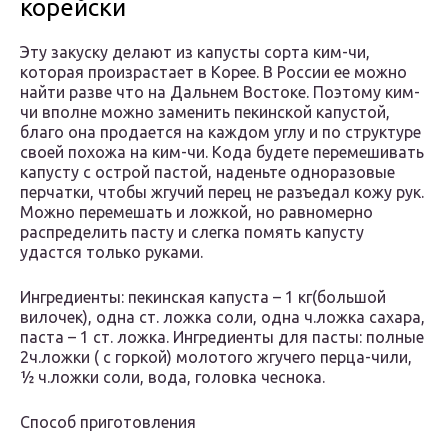
корейски
Эту закуску делают из капусты сорта ким-чи,
которая произрастает в Корее. В России ее можно
найти разве что на Дальнем Востоке. Поэтому ким-
чи вполне можно заменить пекинской капустой,
благо она продается на каждом углу и по структуре
своей похожа на ким-чи. Кода будете перемешивать
капусту с острой пастой, наденьте одноразовые
перчатки, чтобы жгучий перец не разъедал кожу рук.
Можно перемешать и ложкой, но равномерно
распределить пасту и слегка помять капусту
удастся только руками.
Ингредиенты: пекинская капуста – 1 кг(большой
вилочек), одна ст. ложка соли, одна ч.ложка сахара,
паста – 1 ст. ложка. Ингредиенты для пасты: полные
2ч.ложки ( с горкой) молотого жгучего перца-чили,
½ ч.ложки соли, вода, головка чеснока.
Способ приготовления