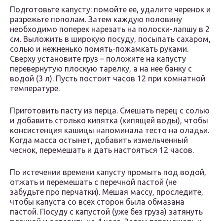
Подготовьте капусту: помойте ее, удалите черенок и
разрежьте пополам. Затем каждую половину
необходимо поперек нарезать на полоски-лапшу в 2
см. Выложить в широкую посуду, посыпать сахаром,
солью и нежненько помять-пожамкать руками.
Сверху установите груз – положите на капусту
перевернутую плоскую тарелку, а на нее банку с
водой (3 л). Пусть постоит часов 12 при комнатной
температуре.
Приготовить пасту из перца. Смешать перец с солью
и добавить столько кипятка (кипящей воды), чтобы
консистенция кашицы напоминала тесто на оладьи.
Когда масса остынет, добавить измельченный
чеснок, перемешать и дать настояться 12 часов.
По истечении времени капусту промыть под водой,
отжать и перемешать с перечной пастой (не
забудьте про перчатки). Мешая массу, проследите,
чтобы капуста со всех сторон была обмазана
пастой. Посуду с капустой (уже без груза) затянуть