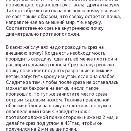
поочерёдно, одна к центру ствола, другая наружу.
Так вот обрезка веток на внешнюю почку означает
её срез таким образом, что сверху остаётся почка,
направленная во внешний мир, т.е. наружу.
Соответственно срез на внутреннюю почку
диаметрально противоположен.
В каких же случаях надо проводить срез на
внешнюю почку? Когда есть необходимость
проредить середину, сделать её менее плотной и
расширить диаметр кроны. Срез на внутреннюю
почку позволяет поднять разросшиеся нижние
ветви, загустить крону изнутри, если она слабая.
Следите за тем, чтобы после среза не оставалась
мохнатая бахрома на ветке, и если такое
произошло, то тут же зачистите место среза
острым садовым ножом. Техника правильной
обрезки яблони на почку не сложная, но нужен
определённый навык. Заведите нож с
противоположной почке стороны ниже на 2 мм, и
делайте срез под углом в 45°так, чтобы он
получился на 2 мм выше почки.