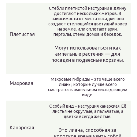
Стебли плетистой настурции в длину
достигают нескольких метров. В
зависимости от места посадки, они
создают стелющийся цветущий ковер
на земле, или оплетают арки,
Плетистая
перголы, стены домов и беседок.
Могут использоваться и как
ампельные растения — для
посадки в подвесные корзины.
Махровые гибриды – это чаще всего
Махровая
лианы, которые лучше всего
смотрятся в ампельном ниспадающем
виде.
Особый вид – настурция канарская. Её
листья не округлые, а пальчатые, а
цветки всегда желтые.
Канарская
Это лиана, способная за
короткое время увить собой