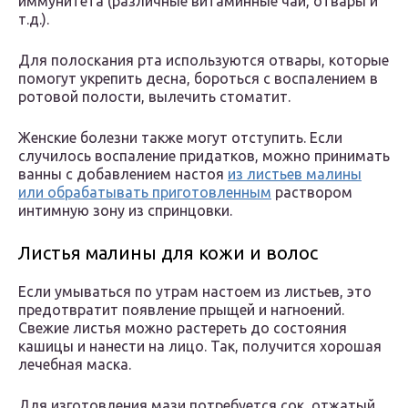
иммунитета (различные витаминные чаи, отвары и
т.д.).
Для полоскания рта используются отвары, которые
помогут укрепить десна, бороться с воспалением в
ротовой полости, вылечить стоматит.
Женские болезни также могут отступить. Если
случилось воспаление придатков, можно принимать
ванны с добавлением настоя
из листьев малины
или обрабатывать приготовленным
раствором
интимную зону из спринцовки.
Листья малины для кожи и волос
Если умываться по утрам настоем из листьев, это
предотвратит появление прыщей и нагноений.
Свежие листья можно растереть до состояния
кашицы и нанести на лицо. Так, получится хорошая
лечебная маска.
Для изготовления мази потребуется сок, отжатый