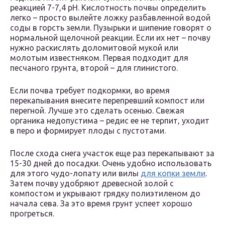
реакцией 7-7,4 pH. Кислотность почвы определить
легко – просто вылейте ложку разбавленной водой
соды в горсть земли. Пузырьки и шипение говорят о
нормальной щелочной реакции. Если их нет – почву
нужно раскислять доломитовой мукой или
молотым известняком. Первая подходит для
песчаного грунта, второй – для глинистого.
Если почва требует подкормки, во время
перекапывания внесите перепревший компост или
перегной. Лучше это сделать осенью. Свежая
органика недопустима – редис ее не терпит, уходит
в перо и формирует плоды с пустотами.
После схода снега участок еще раз перекапывают за
15-30 дней до посадки. Очень удобно использовать
для этого чудо-лопату или вилы
для копки земли
.
Затем почву удобряют древесной золой с
компостом и укрывают грядку полиэтиленом до
начала сева. За это время грунт успеет хорошо
прогреться.