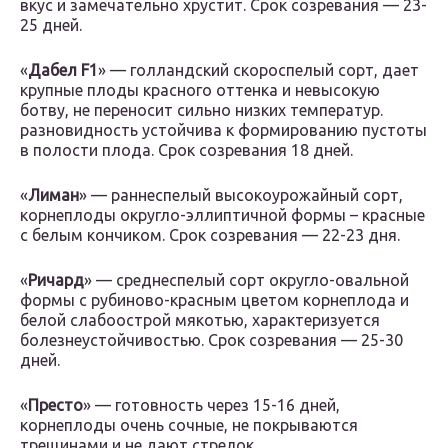
вкус и замечательно хрустит. Срок созревания — 23-
25 дней.
«
Дабел F1
» — голландский скороспелый сорт, дает
крупные плоды красного оттенка и невысокую
ботву, не переносит сильно низких температур.
разновидность устойчива к формированию пустоты
в полости плода. Срок созревания 18 дней.
«
Лиман
» — раннеспелый высокоурожайный сорт,
корнеплоды округло-эллиптичной формы – красные
с белым кончиком. Срок созревания — 22-23 дня.
«
Ричард
» — среднеспелый сорт округло-овальной
формы с рубиново-красным цветом корнеплода и
белой слабоострой мякотью, характеризуется
болезнеустойчивостью. Срок созревания — 25-30
дней.
«
Престо
» — готовность через 15-16 дней,
корнеплоды очень сочные, не покрываются
трещинами и не дают стрелок.