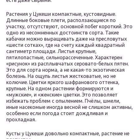
есть даже сырыми.
Растения у Цукеши компактные, кустовидные.
Длинные боковые плети, расползающиеся по
участку, отсутствуют, основной побег короткий. Это
одно из несомненных достоинств сорта. Такие
кабачки можно выращивать даже на пресловутых
«шести сотках», где на счету каждый квадратный
сантиметр площади. Листья крупные,
пятилопастные, сильнорассеченные. Характерен
«рисунок» из расплывчатых серовато-белых пятен.
Это для сорта норма, а не какая-то экзотическая
болезнь. На ощупь листья жестковатые, но не
колючие. Цветки яркого шафранового оттенка,
крупные. На одном растении формируются и
«мужские», и «женские» цветки. Это позволяет
избежать проблем с опылением. Пчёлы, шмели,
иные насекомые иногда весной не слишком активны,
особенно если погода стоит дождливая и
прохладная.
Кусты у Цукеши довольно компактные, растение не