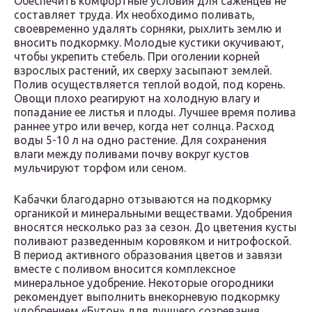
Обеспечить комфортные условия для саженцев не
составляет труда. Их необходимо поливать,
своевременно удалять сорняки, рыхлить землю и
вносить подкормку. Молодые кустики окучивают,
чтобы укрепить стебель. При оголении корней
взрослых растений, их сверху засыпают землей.
Полив осуществляется теплой водой, под корень.
Овощи плохо реагируют на холодную влагу и
попадание ее листья и плоды. Лучшее время полива
раннее утро или вечер, когда нет солнца. Расход
воды 5-10 л на одно растение. Для сохранения
влаги между поливами почву вокруг кустов
мульчируют торфом или сеном.
Кабачки благодарно отзываются на подкормку
органикой и минеральными веществами. Удобрения
вносятся несколько раз за сезон. До цветения кусты
поливают разведенным коровяком и нитрофоской.
В период активного образования цветов и завязи
вместе с поливом вносится комплексное
минеральное удобрение. Некоторые огородники
рекомендует выполнить внекорневую подкормку
удобрением «Бутон» для лучшего созревания