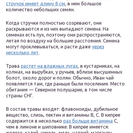
стручок имеет длину 8 см
, в нем большое
количество небольших семян.
Когда стручки полностью созревают, они
раскрываются и из них выпадают семена. На
семенах есть пух, поэтому они распространяются,
летая по воздуху на большие расстояния. Семена
могут проклевываться, и расти даже
через
несколько лет
.
Трава
растет на влажных лугах
, в кустарниках, на
холмах, на вырубках, у ручьев, вблизи высушенных
болот, около дорог и полян. Обычно, Иван чай
появляется там, где раньше были поселения. Место
обитания — Северное полушарие, в том числе
страны СНГ.
В состав травы входят: флавоноиды, дубильное
вещество, слизь, пектин и витамины В, С. В кипрее
содержится в несколько
раз больше витамина
C,
чем в лимоне и шиповнике. В кипрее имеется:
железо, калий, никель, медь, натрий, марганец,