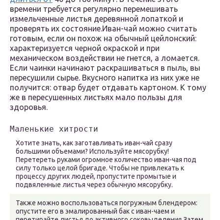
времени требуется регулярно перемешивать
измельченные листья деревянной лопаткой и
проверять их состояние.Иван-чай можно считать
готовым, если он похож на обычный цейлонский:
характеризуется черной окраской и при
механическом воздействии не гнется, а ломается.
Если чаинки начинают раскрашиваться в пыль, вы
пересушили сырье. Вкусного напитка из них уже не
получится: отвар будет отдавать картоном. К тому
же в пересушенных листьях мало пользы для
здоровья.
Хотите знать, как заготавливать иван-чай сразу
большими объемами? Используйте мясорубку!
Перетереть руками огромное количество иван-чая под
силу только целой бригаде. Чтобы не привлекать к
процессу других людей, пропустите промытые и
подвяленные листья через обычную мясорубку.
Также можно воспользоваться погружным блендером:
опустите его в эмалированный бак с иван-чаем и
перетирайте листья до активного соковыделения.Затем