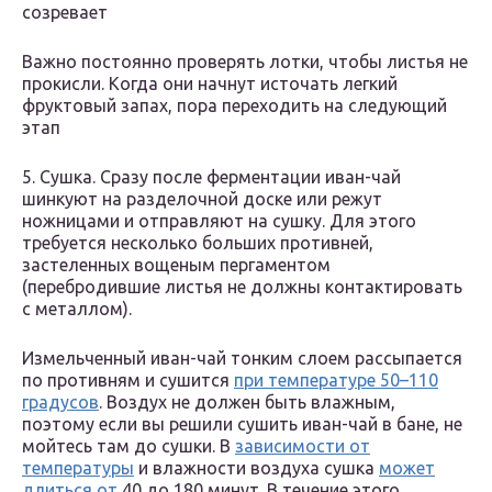
созревает
Важно постоянно проверять лотки, чтобы листья не
прокисли. Когда они начнут источать легкий
фруктовый запах, пора переходить на следующий
этап
5. Сушка. Сразу после ферментации иван-чай
шинкуют на разделочной доске или режут
ножницами и отправляют на сушку. Для этого
требуется несколько больших противней,
застеленных вощеным пергаментом
(перебродившие листья не должны контактировать
с металлом).
Измельченный иван-чай тонким слоем рассыпается
по противням и сушится
при температуре 50–110
градусов
. Воздух не должен быть влажным,
поэтому если вы решили сушить иван-чай в бане, не
мойтесь там до сушки. В
зависимости от
температуры
и влажности воздуха сушка
может
длиться от
40 до 180 минут. В течение этого