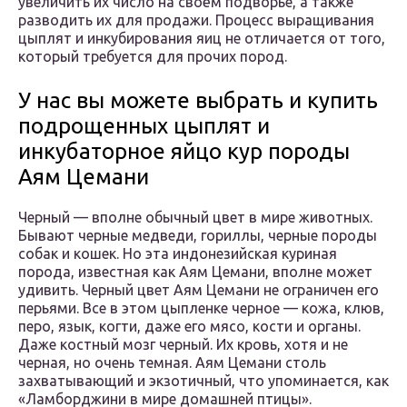
увеличить их число на своём подворье, а также
разводить их для продажи. Процесс выращивания
цыплят и инкубирования яиц не отличается от того,
который требуется для прочих пород.
У нас вы можете выбрать и купить
подрощенных цыплят и
инкубаторное яйцо кур породы
Аям Цемани
Черный — вполне обычный цвет в мире животных.
Бывают черные медведи, гориллы, черные породы
собак и кошек. Но эта индонезийская куриная
порода, известная как Аям Цемани, вполне может
удивить. Черный цвет Аям Цемани не ограничен его
перьями. Все в этом цыпленке черное — кожа, клюв,
перо, язык, когти, даже его мясо, кости и органы.
Даже костный мозг черный. Их кровь, хотя и не
черная, но очень темная. Аям Цемани столь
захватывающий и экзотичный, что упоминается, как
«Ламборджини в мире домашней птицы».