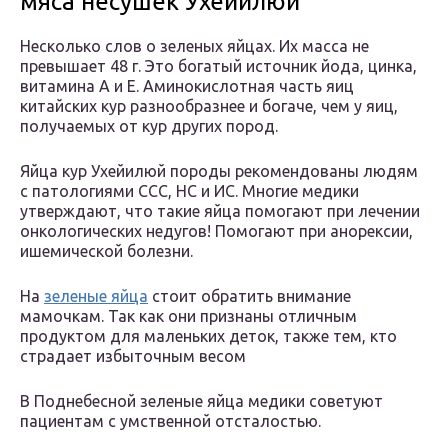
мяса несушек Ухейилюй
Несколько слов о зеленых яйцах. Их масса не
превышает 48 г. Это богатый источник йода, цинка,
витамина А и Е. Аминокислотная часть яиц
китайских кур разнообразнее и богаче, чем у яиц,
получаемых от кур других пород.
Яйца кур Ухейилюй породы рекомендованы людям
с патологиями ССС, НС и ИС. Многие медики
утверждают, что такие яйца помогают при лечении
онкологических недугов! Помогают при анорексии,
ишемической болезни.
На
зеленые яйца
стоит обратить внимание
мамочкам. Так как они признаны отличным
продуктом для маленьких деток, также тем, кто
страдает избыточным весом
В Поднебесной зеленые яйца медики советуют
пациентам с умственной отсталостью.