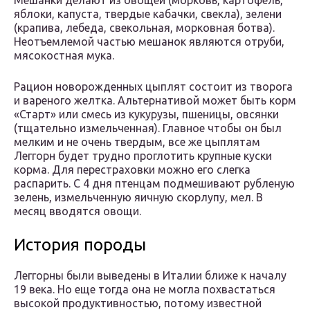
Мешанки делают из овощей (морковь, картофель,
яблоки, капуста, твердые кабачки, свекла), зелени
(крапива, лебеда, свекольная, морковная ботва).
Неотъемлемой частью мешанок являются отруби,
мясокостная мука.
Рацион новорожденных цыплят состоит из творога
и вареного желтка. Альтернативой может быть корм
«Старт» или смесь из кукурузы, пшеницы, овсянки
(тщательно измельченная). Главное чтобы он был
мелким и не очень твердым, все же цыплятам
Леггорн будет трудно проглотить крупные куски
корма. Для перестраховки можно его слегка
распарить. С 4 дня птенцам подмешивают рубленую
зелень, измельченную яичную скорлупу, мел. В
месяц вводятся овощи.
История породы
Леггорны были выведены в Италии ближе к началу
19 века. Но еще тогда она не могла похвастаться
высокой продуктивностью, потому известной