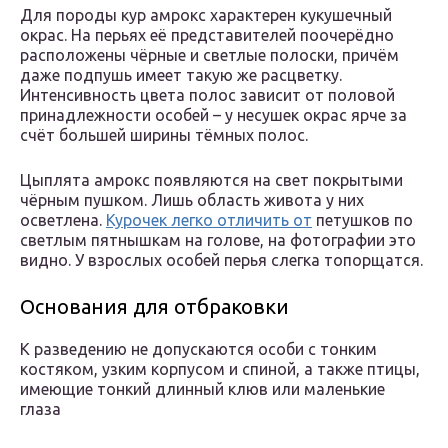
Для породы кур амрокс характерен кукушечный
окрас. На перьях её представителей поочерёдно
расположены чёрные и светлые полоски, причём
даже подпушь имеет такую же расцветку.
Интенсивность цвета полос зависит от половой
принадлежности особей – у несушек окрас ярче за
счёт большей ширины тёмных полос.
Цыплята амрокс появляются на свет покрытыми
чёрным пушком. Лишь область живота у них
осветлена.
Курочек легко отличить от
петушков по
светлым пятнышкам на голове, на фотографии это
видно. У взрослых особей перья слегка топорщатся.
Основания для отбраковки
К разведению не допускаются особи с тонким
костяком, узким корпусом и спиной, а также птицы,
имеющие тонкий длинный клюв или маленькие
глаза