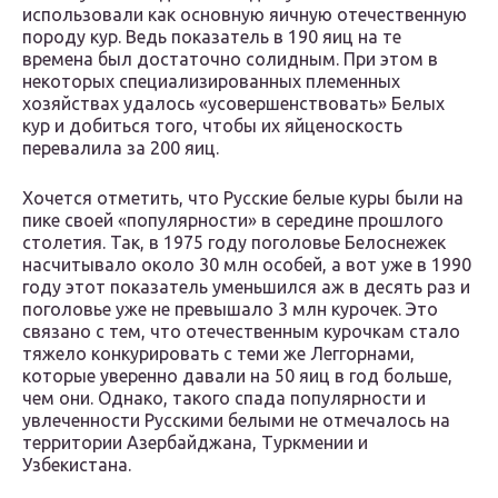
использовали как основную яичную отечественную
породу кур. Ведь показатель в 190 яиц на те
времена был достаточно солидным. При этом в
некоторых специализированных племенных
хозяйствах удалось «усовершенствовать» Белых
кур и добиться того, чтобы их яйценоскость
перевалила за 200 яиц.
Хочется отметить, что Русские белые куры были на
пике своей «популярности» в середине прошлого
столетия. Так, в 1975 году поголовье Белоснежек
насчитывало около 30 млн особей, а вот уже в 1990
году этот показатель уменьшился аж в десять раз и
поголовье уже не превышало 3 млн курочек. Это
связано с тем, что отечественным курочкам стало
тяжело конкурировать с теми же Леггорнами,
которые уверенно давали на 50 яиц в год больше,
чем они. Однако, такого спада популярности и
увлеченности Русскими белыми не отмечалось на
территории Азербайджана, Туркмении и
Узбекистана.