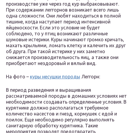
производстве уже через год кур выбраковывают.
При содержании леггорнов возникает всего лишь
одна сложности. Они любят находиться в полной
тишине, когда наступает период интенсивной
яйценоскости. Если это условие не будет
соблюдено, то у птиц возникают различные
шумовые истерики. Куры начинают громко кричать,
махать крыльями, ломать клетку и калечить их друг
об друга. При такой истерике у них заметно
снижается производительность яиц, а также они
приобретают нездоровый и вялый вид.
На фото –
куры несушки породы
Леггорн:
В период разведения и выращивания
рассматриваемой породы в домашних условиях нет
необходимости создавать определенные условия. В
курятнике должно располагаться требуемое
количество насестов и гнезд, кормушек с едой и
поилок. Еще необходимо регулярно выполнять
санитарную обработку курятника. Такие
мероприятия позволят предотвратить