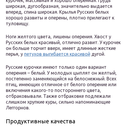
курочек, массивная и хорошо оперенная. Грудь
широкая, дугообразная, значительно выдается
вперед, спина широкая. Крылья Русских белых
хорошо развиты и оперены, плотно прилегают к
туловищу.
Ноги желтого цвета, лишены оперения. Хвост у
Русских белых красивый, отлично развит. У курочек
он больше торчит вверх, имеет длинные жесткие
перья, у
петухов выгибается красивой
дугой.
Русские курочки имеют только один вариант
оперения – белый. У молодых цыплят он желтый,
постепенно заменяющийся на белоснежный. Всех
птиц, имеющих отличное от белого оперение или
включения какого-то постороннего цвета,
отбраковывали. Также отбраковке подлежали
слишком хрупкие куры, сильно напоминающие
Леггорнов.
Продуктивные качества