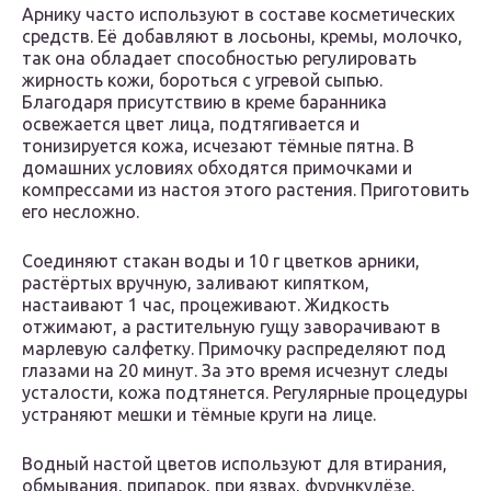
Арнику часто используют в составе косметических
средств. Её добавляют в лосьоны, кремы, молочко,
так она обладает способностью регулировать
жирность кожи, бороться с угревой сыпью.
Благодаря присутствию в креме баранника
освежается цвет лица, подтягивается и
тонизируется кожа, исчезают тёмные пятна. В
домашних условиях обходятся примочками и
компрессами из настоя этого растения. Приготовить
его несложно.
Соединяют стакан воды и 10 г цветков арники,
растёртых вручную, заливают кипятком,
настаивают 1 час, процеживают. Жидкость
отжимают, а растительную гущу заворачивают в
марлевую салфетку. Примочку распределяют под
глазами на 20 минут. За это время исчезнут следы
усталости, кожа подтянется. Регулярные процедуры
устраняют мешки и тёмные круги на лице.
Водный настой цветов используют для втирания,
обмывания, припарок, при язвах, фурункулёзе,