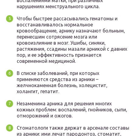
воспалениями матки, при различных
нарушениях менструального цикла.
Чтобы быстрее рассасывались гематомы и
восстанавливалось нормальное
кровообращение, арнику назначают больным,
перенесшим сотрясение мозга или
кровоизлияние в мозг. Ушибы, синяки,
растяжения, ссадины мазали арникой с давних
пор, и ее эффективность признается
современной медициной.
В списке заболеваний, при которых
применяются средства из арники –
желчнокаменная болезнь, холецистит,
холангит, гепатит.
Незаменима арника для решения многих
кожных проблем: воспалений, гнойников, сыпи,
отморожений и ожогов.
Стоматологи также держат в арсенале составы
из арники: ими лечат пародонтоз, стоматит,