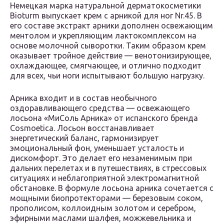
Немецкая марка натуральной дерматокосметики
Bioturm выпускает крем с арникой для ног Nr.45. В
его составе экстракт арники дополнен освежающим
ментолом и укрепляющим лактокомплексом на
основе молочной сыворотки. Таким образом крем
оказывает тройное действие — венотонизирующее,
охлаждающее, смягчающее, и отлично подходит
для всех, чьи ноги испытывают большую нагрузку.
Арника входит и в состав необычного
оздоравливающего средства — освежающего
лосьона «МиСоль Арника» от испанского бренда
Cosmoetica. Лосьон восстанавливает
энергетический баланс, гармонизирует
эмоциональный фон, уменьшает усталость и
дискомфорт. Это делает его незаменимым при
дальних перелетах и в путешествиях, в стрессовых
ситуациях и неблагоприятной электромагнитной
обстановке. В формуле лосьона арника сочетается с
мощными биопротекторами — березовым соком,
прополисом, коллоидным золотом и серебром,
эфирными маслами шалфея, можжевельника и