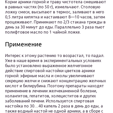
Корни арники горной и траву чистотела смешивают
в равных частях (по 50 г), измельчают. Столовую
ложку смеси, высыпают в термос, заливают в него
0,5 литра кипятка и настаивают 8—10 часов, затем
процеживают. Принимают по 2/3 стакана трижды в
день за 30 минут до еды. Параллельно 3 раза пьют
полифтовое масло по 1 чайной ложке.
Применение
Интерес к этому растению то возрастал, то падал.
Уже в наше время в экспериментальных условиях
было установлено выраженное желчегонное
действие спиртовой настойки цветков арники
горной: эфирные масла и смолы увеличивают
секрецию желчи и снижают концентрацию желчных
кислот и билирубина. Поэтому препараты находят
применение в лечении желчекаменной болезни,
холангитов, гепатитов, холециститов и других
заболеваний печени. Используется спиртовая
настойка по 30…40 капель 2 раза в день до еды, а
также водный настой не одной арники, а в сборе с