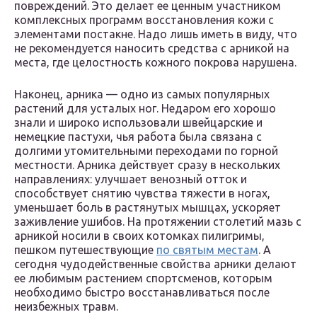
повреждений. Это делает ее ценным участником
комплексных программ восстановления кожи с
элементами постакне. Надо лишь иметь в виду, что
не рекомендуется наносить средства с арникой на
места, где целостность кожного покрова нарушена.
Наконец, арника — одно из самых популярных
растений для усталых ног. Недаром его хорошо
знали и широко использовали швейцарские и
немецкие пастухи, чья работа была связана с
долгими утомительными переходами по горной
местности. Арника действует сразу в нескольких
направлениях: улучшает венозный отток и
способствует снятию чувства тяжести в ногах,
уменьшает боль в растянутых мышцах, ускоряет
заживление ушибов. На протяжении столетий мазь с
арникой носили в своих котомках пилигримы,
пешком путешествующие
по святым местам
. А
сегодня чудодейственные свойства арники делают
ее любимым растением спортсменов, которым
необходимо быстро восстанавливаться после
неизбежных травм.