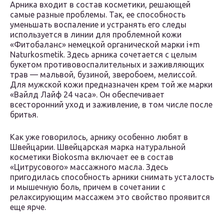
Арника входит в состав косметики, решающей
самые разные проблемы. Так, ее способность
уменьшать воспаление и устранять его следы
используется в линии для проблемной кожи
«Фитобаланс» немецкой органической марки i+m
Naturkosmetik. Здесь арника сочетается с целым
букетом противовоспалительных и заживляющих
трав — мальвой, бузиной, зверобоем, мелиссой.
Для мужской кожи предназначен крем той же марки
«Вайлд Лайф 24 часа». Он обеспечивает
всесторонний уход и заживление, в том числе после
бритья.
Как уже говорилось, арнику особенно любят в
Швейцарии. Швейцарская марка натуральной
косметики Biokosma включает ее в состав
«Цитрусового» массажного масла. Здесь
пригодилась способность арники снимать усталость
и мышечную боль, причем в сочетании с
релаксирующим массажем это свойство проявится
еще ярче.