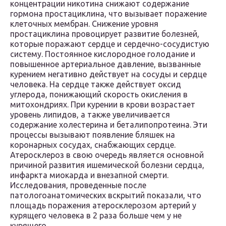
концентрации никотина снижают содержание
гормона простациклина, что вызывает поражение
клеточных мембран. Снижение уровня
простациклина провоцирует развитие болезней,
которые поражают сердце и сердечно-сосудистую
систему. Постоянное кислородное голодание и
повышенное артериальное давление, вызванные
курением негативно действует на сосуды и сердце
человека. На сердце также действует оксид
углерода, понижающий скорость окисления в
митохондриях. При курении в крови возрастает
уровень липидов, а также увеличивается
содержание холестерина и беталипопротеина. Эти
процессы вызывают появление бляшек на
коронарных сосудах, снабжающих сердце.
Атеросклероз в свою очередь является основной
причиной развития ишемической болезни сердца,
инфаркта миокарда и внезапной смерти.
Исследования, проведенные после
патологоанатомических вскрытий показали, что
площадь поражения атеросклерозом артерий у
курящего человека в 2 раза больше чем у не
курящего.