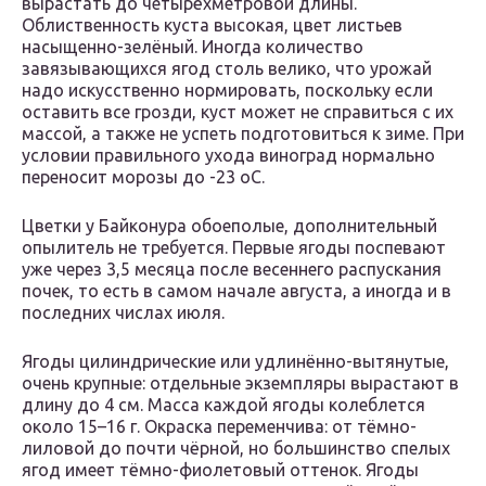
вырастать до четырёхметровой длины.
Облиственность куста высокая, цвет листьев
насыщенно-зелёный. Иногда количество
завязывающихся ягод столь велико, что урожай
надо искусственно нормировать, поскольку если
оставить все грозди, куст может не справиться с их
массой, а также не успеть подготовиться к зиме. При
условии правильного ухода виноград нормально
переносит морозы до -23 оС.
Цветки у Байконура обоеполые, дополнительный
опылитель не требуется. Первые ягоды поспевают
уже через 3,5 месяца после весеннего распускания
почек, то есть в самом начале августа, а иногда и в
последних числах июля.
Ягоды цилиндрические или удлинённо-вытянутые,
очень крупные: отдельные экземпляры вырастают в
длину до 4 см. Масса каждой ягоды колеблется
около 15–16 г. Окраска переменчива: от тёмно-
лиловой до почти чёрной, но большинство спелых
ягод имеет тёмно-фиолетовый оттенок. Ягоды