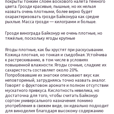
покрыты тонким слоем воскового налёта тёмного
цвета. Грозди красивые, пышные, но их нельзя
назвать очень плотными, более верно будет
охарактеризовать грозди Байконура как средне
рыхлые. Масса грозди — килограмм и больше.
Грозди винограда Байконур не очень плотные, но
тяжёлые, поскольку ягоды крупные
Ягоды плотные, как бы хрустят при раскусывании.
Кожица плотная, но тонкая и съедобная. Устойчива
к растрескиванию, в том числе в условиях
повышенной влажности. Ягоды сочные, сладкие: их
сахаристость составляет около 20%.
Попробовавшие их знатоки описывают вкус как
неповторимый, затрудняясь точно назвать аналог.
Говорят о фруктовом аромате и полном отсутствии
мускатного привкуса. Кислотность невелика, но
достаточна для того, чтобы считать Байконур
сортом универсального назначения: помимо
употребления в свежем виде, он идеально подходит
для виноделия благодаря высокому содержанию