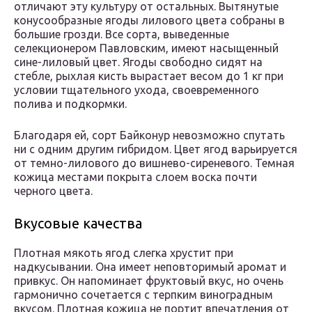
отличают эту культуру от остальных. Вытянутые
конусообразные ягоды лилового цвета собраны в
большие грозди. Все сорта, выведенные
селекционером Павловским, имеют насыщенный
сине-лиловый цвет. Ягоды свободно сидят на
стебле, рыхлая кисть вырастает весом до 1 кг при
условии тщательного ухода, своевременного
полива и подкормки.
Благодаря ей, сорт Байконур невозможно спутать
ни с одним другим гибридом. Цвет ягод варьируется
от темно-лилового до вишнево-сиреневого. Темная
кожица местами покрыта слоем воска почти
черного цвета.
Вкусовые качества
Плотная мякоть ягод слегка хрустит при
надкусывании. Она имеет неповторимый аромат и
привкус. Он напоминает фруктовый вкус, но очень
гармонично сочетается с терпким виноградным
вкусом. Плотная кожица не портит впечатления от