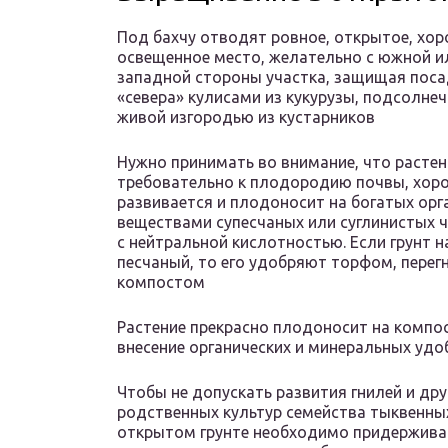
Под бахчу отводят ровное, открытое, хо
освещенное место, желательно с южной и
западной стороны участка, защищая поса
«севера» кулисами из кукурузы, подсолнеч
живой изгородью из кустарников
Нужно принимать во внимание, что растен
требовательно к плодородию почвы, хор
развивается и плодоносит на богатых ор
веществами супесчаных или суглинистых 
с нейтральной кислотностью. Если грунт н
песчаный, то его удобряют торфом, перег
компостом
Растение прекрасно плодоносит на компос
внесение органических и минеральных удо
Чтобы не допускать развития гнилей и дру
родственных культур семейства тыквенных
открытом грунте необходимо придержива