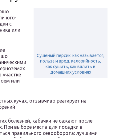
рошо
ли юго-
дки с
ника или
ие
Сушеный персик: как называется,
ошо
польза и вред, калорийность,
ганическими
как сушить, как вялить в
черноземах
домашних условиях
а участке
ноем или
тных кучах, отзывчиво реагирует на
брений
гих болезней, кабачки не сажают после
. При выборе места для посадки в
ться правильного севооборота: лучшими