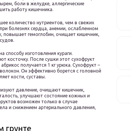
рем, боли в желудке, аллергические
шить работу кишечника.
шее количество нутриентов, чем в свежих
 при болезнях сердца, анемии, ослабленном
, повышает гемоглобин, очищает кишечник,
судов.
а способу изготовления кураги.
ают косточку. После сушки этот сухофрукт
 абрикос получается 1 кг урюка. Сухофрукт –
 волокон. Он эффективно борется с головной
яет кости, суставы.
лизуют давление, очищают кишечник,
талость, улучшают состояние кожных и
фруктов возможен только в случае
ела и снижением артериального давления,
м грунте