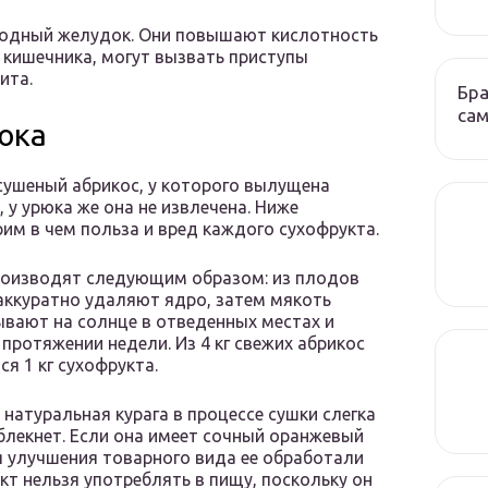
лодный желудок. Они повышают кислотность
 кишечника, могут вызвать приступы
ита.
Бра
сам
юка
 сушеный абрикос, у которого вылущена
, у урюка же она не извлечена. Ниже
им в чем польза и вред каждого сухофрукта.
роизводят следующим образом: из плодов
аккуратно удаляют ядро, затем мякоть
вают на солнце в отведенных местах и
 протяжении недели. Из 4 кг свежих абрикос
ся 1 кг сухофрукта.
 натуральная курага в процессе сушки слегка
 блекнет. Если она имеет сочный оранжевый
я улучшения товарного вида ее обработали
кт нельзя употреблять в пищу, поскольку он