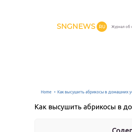
SNGNEWS
RU
Журнал об 
Home
Как высушить абрикосы в домашних у
Как высушить абрикосы в д
Содер