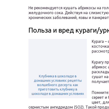
Не рекомендуется кушать абрикосы на го
желудочного сока. Действуя на слизистую
хронических заболеваний, язвы и панкреат
Польза и вред кураги/ур
Курага –
косточка
рассмотр
Курагу п
абрикос 
расклады
Клубника в шоколаде в
сушат на
домашних условиях: рецепты
получает
волшебного десерта. как
приготовить клубнику в
Помните:
шоколаде в домашних условиях
сереет и
цвет, дл
сернистым ангидридом (SО2). Такой проду