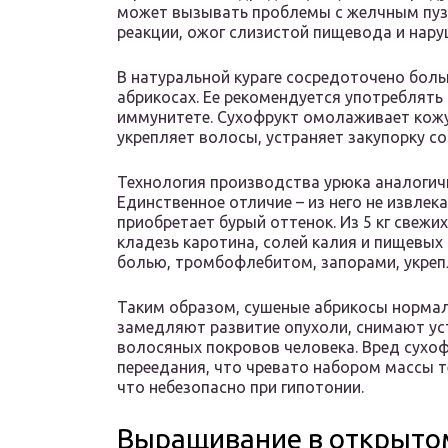
может вызывать проблемы с желчным пузы
реакции, ожог слизистой пищевода и нару
В натуральной кураге сосредоточено боль
абрикосах. Ее рекомендуется употреблять
иммунитете. Сухофрукт омолаживает кожу
укрепляет волосы, устраняет закупорку со
Технология производства урюка аналогичн
Единственное отличие – из него не извлек
приобретает бурый оттенок. Из 5 кг свежих
кладезь каротина, солей калия и пищевых
болью, тромбофлебитом, запорами, укрепл
Таким образом, сушеные абрикосы норма
замедляют развитие опухоли, снимают ус
волосяных покровов человека. Вред сухо
переедания, что чревато набором массы т
что небезопасно при гипотонии.
Выращивание в открыто