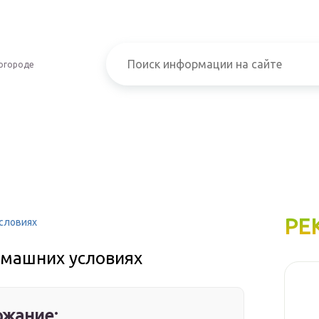
огороде
РЕ
словиях
омашних условиях
жание: