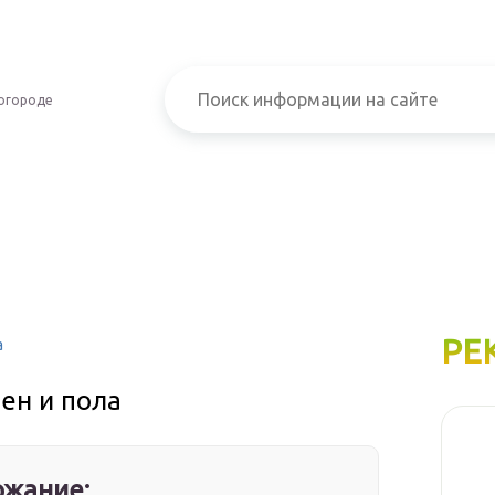
огороде
РЕ
а
ен и пола
жание: