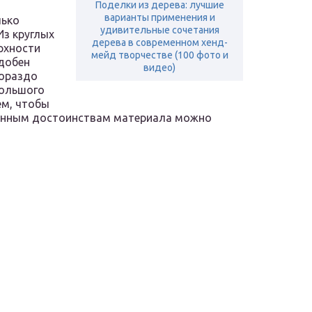
Поделки из дерева: лучшие
варианты применения и
лько
удивительные сочетания
Из круглых
дерева в современном хенд-
рхности
мейд творчестве (100 фото и
одобен
видео)
гораздо
большого
ем, чтобы
ленным достоинствам материала можно