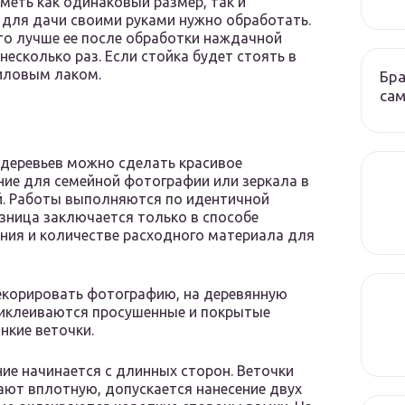
меть как одинаковый размер, так и
и для дачи своими руками нужно обработать.
 то лучше ее после обработки наждачной
есколько раз. Если стойка будет стоять в
иловым лаком.
Бра
сам
 деревьев можно сделать красивое
ие для семейной фотографии или зеркала в
. Работы выполняются по идентичной
азница заключается только в способе
ия и количестве расходного материала для
корировать фотографию, на деревянную
иклеиваются просушенные и покрытые
нкие веточки.
ие начинается с длинных сторон. Веточки
ют вплотную, допускается нанесение двух