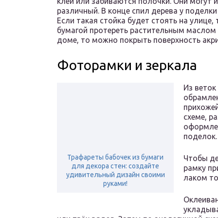
клей или забиваются полочки. Они могут и
различный. В конце спил дерева у поделк
Если такая стойка будет стоять на улице,
бумагой протереть растительным маслом н
доме, то можно покрыть поверхность акр
Фоторамки и зеркала
Из веток
обрамлен
прихожей
схеме, р
оформлен
поделок.
Трафареты бабочек из бумаги
Чтобы де
для декора стен: создайте
рамку пр
удивительный дизайн своими
лаком то
руками!
Оклеиван
укладыва