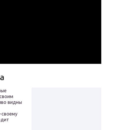
а
ные
 своим
иво видны
о-своему
ядит