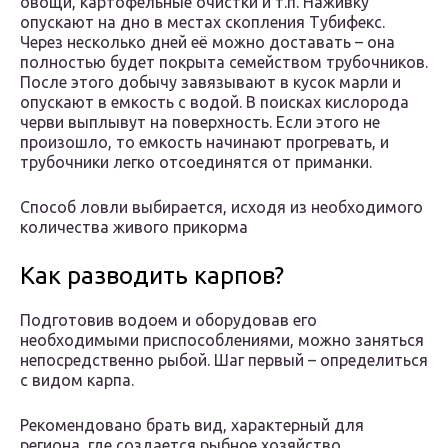
овощи, картофельные очистки и т.п. Наживку
опускают на дно в местах скопления Тубифекс.
Через несколько дней её можно доставать – она
полностью будет покрыта семейством трубочников.
После этого добычу завязывают в кусок марли и
опускают в емкость с водой. В поисках кислорода
черви выплывут на поверхность. Если этого не
произошло, то емкость начинают прогревать, и
трубочники легко отсоединятся от приманки.
Способ ловли выбирается, исходя из необходимого
количества живого прикорма
Как разводить карпов?
Подготовив водоем и оборудовав его
необходимыми приспособлениями, можно заняться
непосредственно рыбой. Шаг первый – определиться
с видом карпа.
Рекомендовано брать вид, характерный для
региона, где создается рыбное хозяйство.