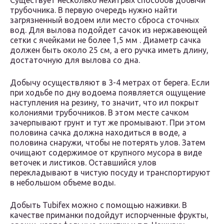
Существует несколько нехитрых способов добычи
трубочника. В первую очередь нужно найти
загрязненный водоем или место сброса сточных
вод. Для вылова подойдет сачок из нержавеющей
сетки с ячейками не более 1,5 мм . Диаметр сачка
должен быть около 25 см, а его ручка иметь длину,
достаточную для вылова со дна.
Добычу осуществляют в 3-4 метрах от берега. Если
при ходьбе по дну водоема появляется ощущение
наступления на резину, то значит, что ил покрыт
колониями трубочников. В этом месте сачком
зачерпывают грунт и тут же промывают. При этом
половина сачка должна находиться в воде, а
половина снаружи, чтобы не потерять улов. Затем
очищают содержимое от крупного мусора в виде
веточек и листиков. Оставшийся улов
перекладывают в чистую посуду и транспортируют
в небольшом объеме воды.
Добыть Tubifex можно с помощью наживки. В
качестве приманки подойдут испорченные фрукты,