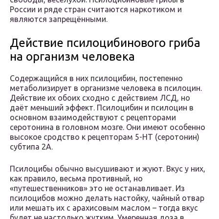
России и ряде стран считаются наркотиком и
являются запрещёнными.
Действие псилоцибинового гриба
на организм человека
Содержащийся в них псилоцибин, постепенно
метаболизирует в организме человека в псилоцин.
Действие их обоих сходно с действием ЛСД, но
даёт меньший эффект. Псилоцибин и псилоцин в
основном взаимодействуют с рецепторами
серотонина в головном мозге. Они имеют особенно
высокое сродство к рецепторам 5-НТ (серотонин)
субтипа 2А.
Псилоцибы обычно высушивают и жуют. Вкус у них,
как правило, весьма противный, но
«путешественников» это не останавливает. Из
псилоцибов можно делать настойку, чайный отвар
или мешать их с арахисовым маслом – тогда вкус
будет не настолько жутким. Умеренная доза в