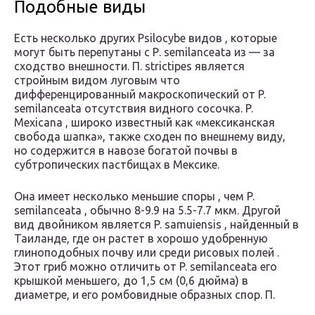
Подобные виды
Есть несколько других Psilocybe видов , которые
могут быть перепутаны с Р. semilanceata из — за
сходство внешности. П. strictipes является
стройным видом луговым что
дифференцированный макроскопический от P.
semilanceata отсутствия видного сосочка. P.
Mexicana , широко известный как «мексиканская
свобода шапка», также сходен по внешнему виду,
но содержится в навозе богатой почвы в
субтропических пастбищах в Мексике.
Она имеет несколько меньшие споры , чем P.
semilanceata , обычно 8-9.9 на 5.5-7.7 мкм. Другой
вид двойником является P. samuiensis , найденный в
Таиланде, где он растет в хорошо удобренную
глиноподобных почву или среди рисовых полей .
Этот гриб можно отличить от P. semilanceata его
крышкой меньшего, до 1,5 см (0,6 дюйма) в
диаметре, и его ромбовидные образных спор. П.