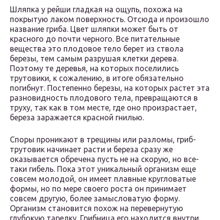
Шляпка у рейши гладкая на ощупь, похожа на
покрытую лаком поверхность. Отсюда и произошло
название гриба. Цвет шляпки может быть от
красного до почти черного. Все питательные
вещества это плодовое тело берет из ствола
березы, тем самым разрушая клетки дерева.
Поэтому те деревья, на которых поселились
трутовики, к сожалению, в итоге обязательно
погибнут. Постепенно березы, на которых растет эта
разновидность плодового тела, превращаются в
труху, так как в том месте, где оно произрастает,
береза заражается красной гнилью.
Споры проникают в трещины или разломы, гриб-
трутовик начинает расти и береза сразу же
оказывается обречена пусть не на скорую, но все-
таки гибель. Пока этот уникальный организм еще
совсем молодой, он имеет плавные кругловатые
формы, но по мере своего роста он принимает
совсем другую, более замысловатую форму.
Организм становится похож на перевернутую
глубокую тарелку. Грибница его находится внутри