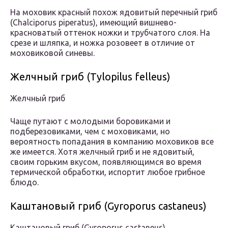
На моховик красный похож ядовитый перечный гриб
(Chalciporus piperatus), имеющий вишнево-
красноватый оттенок ножки и трубчатого слоя. На
срезе и шляпка, и ножка розовеет в отличие от
моховиковой синевы.
Желчный гриб (Tylopilus felleus)
Желчный гриб
Чаще путают с молодыми боровиками и
подберезовиками, чем с моховиками, но
вероятность попадания в компанию моховиков все
же имеется. Хотя желчный гриб и не ядовитый,
своим горьким вкусом, появляющимся во время
термической обработки, испортит любое грибное
блюдо.
Каштановый гриб (Gyroporus castaneus)
Каштановый гриб (Gyroporus castaneus)