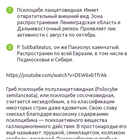
Псилоцибе ланцетовидная. Имеет
отвратительный внешний вид. Зона
распространения Ленинградская область и
Дальневосточный регион. Проявляет пик
активности с августа по октябрь.
P. Subbalteatus, он же Панэолус каемчатый.
Распространен по всей Евразии, в том числе в
Подмосковье и Сибири.
https://youtube.com/watch?v=DEW6xbTfrAk
Гриб псилоцибе полуланцетовидная (Psilocybe
semilanceata), или псилоцибе сосочковидная,
считается несъедобным, а по классификации
некоторых стран даже ядовитым. Свою славу
снискал благодаря высокому содержанию
псилоцибина — психоактивного вещества
галлюциногенного действия. В простонародье его
ещё называют: прушкой, семилацетом, колпаком
свободы, веселухой. Псилоцибиновые грибы в