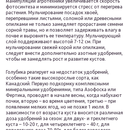
манипуляции агротехники увеличивается скорость
фотосинтеза и минимизируется стресс от перегрева
растения. Мульчирование посадок хвоей,
перепревшими листьями, соломой или древесными
опилками не только замедляет прорастание семени
сорной травы, но и позволяет задерживать влагу в
почве и выровнять ее температуру. Мульчирующий
слой поддерживают высотой 7-12 см. При
мульчировании свежей корой или опилками,
следует внести дополнительно азотные удобрения,
чтобы не замедлять рост и развитие кустов.
Голубика реагирует на недостаток удобрений,
особенно такие высокорослые сорта, как
Канадский. Первую подкормку комплексными
минеральными удобрениями, типа Азофоска или
Фертика, проводят в начале весны, когда набухают
почки, вторую – во время цветения, третью – при
появлении мелких ягод, но не позже 1 июля. В
зависимости от возраста куста вносится различная
доза удобрений за сезон: для двух- и трехлетнего
куста – 10-20 г, для четырехлетнего – 40 г, для