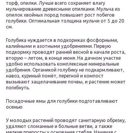
торф, опилки. Лучше всего сохраняет влагу
мульчирование древесными опилками. Мульча из
опилок хвойных пород повышает рост побегов
голубики. Оптимальная толщина мульчи от 5 до 20
см.
Голубика нуждается в подкормках фосфорными,
калийными и азотными удобрениями. Первую
подкормку проводят ранней весной в начале роста,
вторую – летом, в конце июня. На дачном участке
удобно использовать комплексные минеральные
удобрения. Органикой голубику не подкармливают,
навоз, куриный помёт, перегной и компост
вызывают защелачивание почвы, и растение может
погибнуть.
Посадочные ямы для голубики подготавливают
осенью
У молодых растений проводят санитарную обрезку,
удаляют сломанные и больные ветви, а также
мелкие приросты у основания стебля. Начиная с