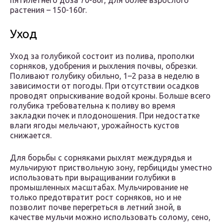
пятилетнего доза 70-80г, для более взрослого
растения – 150-160г.
Уход
Уход за голубикой состоит из полива, прополки
сорняков, удобрения и рыхления почвы, обрезки.
Поливают голубику обильно, 1–2 раза в неделю в
зависимости от погоды. При отсутствии осадков
проводят опрыскивание водой кроны. Больше всего
голубика требовательна к поливу во время
закладки почек и плодоношения. При недостатке
влаги ягоды мельчают, урожайность кустов
снижается.
Для борьбы с сорняками рыхлят междурядья и
мульчируют приствольную зону, гербициды уместно
использовать при выращивании голубики в
промышленных масштабах. Мульчирование не
только предотвратит рост сорняков, но и не
позволит почве перегреться в летний зной, в
качестве мульчи можно использовать солому, сено,