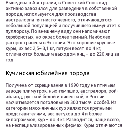
Выведена в Австралии, в Советский Союз вид
активно завозился для разведения в собственной
породе, используется для производства
австралорпа пятнисто-черного, отличающегося
небольшой популяцией и получившего иммунитет к
пуллорозу. По внешнему виду они напоминают
серебристых, но окрас более темный. Наиболее
распространены в Эстонии. Это хорошие крупные
куры, их вес 2,5– 3,1 кг, петухи весят до 4 кг,
отличаются большим выходом яиц – до 220 яиц за
год.
Кучинская юбилейная порода
Получена от скрещивания в 1990 году на птичьем
заводе плимутрок, нью-гемпшир, австралорп, рой-
айланд, русской белой и ливенской, в России
насчитывается поголовье из 300 тысяч особей. Из
категории мясо-яичных кур являются крупными
представителями, вес петухов до 4 и более
килограммов, кур – до 3 кг. Разводится, чаще всего,
на неспециализированных фермах. Куры отличаются