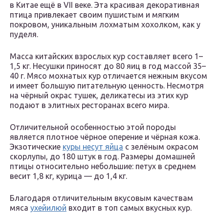
в Китае ещё в VII веке. Эта красивая декоративная
птица привлекает своим пушистым и мягким
покровом, уникальным лохматым хохолком, как у
пуделя.
Масса китайских взрослых кур составляет всего 1–
1,5 кг. Несушки приносят до 80 яиц в год массой 35–
40 г. Мясо мохнатых кур отличается нежным вкусом
и имеет большую питательную ценность. Несмотря
на чёрный окрас тушек, деликатесы из этих кур
подают в элитных ресторанах всего мира.
Отличительной особенностью этой породы
является плотное чёрное оперение и чёрная кожа.
Экзотические
куры несут яйца
с зелёным окрасом
скорлупы, до 180 штук в год. Размеры домашней
птицы относительно небольшие: петух в среднем
весит 1,8 кг, курица — до 1,4 кг.
Благодаря отличительным вкусовым качествам
мяса
ухейилюй
входит в топ самых вкусных кур.