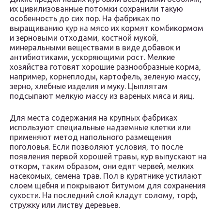
их цивилизованные потомки сохранили такую
особенность до сих пор. На фабриках по
выращиванию кур на мясо их кормят комбикормом
и зерновыми отходами, костной мукой,
минеральными веществами в виде добавок и
антибиотиками, ускоряющими рост. Мелкие
хозяйства готовят хорошие разнообразные корма,
например, корнеплоды, картофель, зеленую массу,
зерно, хлебные изделия и муку. Цыплятам
подсыпают мелкую массу из вареных мяса и яиц.
Для места содержания на крупных фабриках
используют специальные надземные клетки или
применяют метод напольного размещения
поголовья. Если позволяют условия, то после
появления первой хорошей травы, кур выпускают на
откорм, таким образом, они едят червей, мелких
насекомых, семена трав. Пол в курятнике устилают
слоем щебня и покрывают битумом для сохранения
сухости. На последний слой кладут солому, торф,
стружку или листву деревьев.