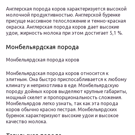
Англерская порода коров характеризуется высокой
молочной продуктивностью. Англерской буренке
присуще массивное телосложение и темно-красная
окраска. Англерская порода коров дает высокие
удои, жирность молока при этом достигает 5,1 %.
Монбельярдская порода
Монбельярдская порода коров
Монбельярдская порода коров относится к
элитным. Она быстро приспосабливается к любому
климату и неприхотлива в еде. Монбельярдскую
породу дойных коров выделяют крупные габариты,
мощный скелет и пропорциональность сложения.
Монбельярдов легко узнать, так как эта порода
коров обычно красно пестрая. Монбельярдских
буренок характеризуют высокие удои и высокое
качество молока.