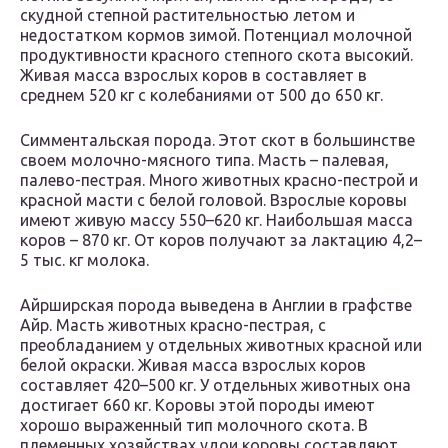
скудной степной растительностью летом и
недостатком кормов зимой. Потенциал молочной
продуктивности красного степного скота высокий.
Живая масса взрослых коров в составляет в
среднем 520 кг с колебаниями от 500 до 650 кг.
Симментальская порода. Этот скот в большинстве
своем молочно-мясного типа. Масть – палевая,
палево-пестрая. Много животных красно-пестрой и
красной масти с белой головой. Взрослые коровы
имеют живую массу 550–620 кг. Наибольшая масса
коров – 870 кг. От коров получают за лактацию 4,2–
5 тыс. кг молока.
Айрширская порода выведена в Англии в графстве
Айр. Масть животных красно-пестрая, с
преобладанием у отдельных животных красной или
белой окраски. Живая масса взрослых коров
составляет 420–500 кг. У отдельных животных она
достигает 660 кг. Коровы этой породы имеют
хорошо выраженный тип молочного скота. В
племенных хозяйствах удои коровы составляют