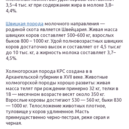
3,5–4 тыс. кг при содержании жира в молоке 3,8–
4,4%.
Швицкая порода
молочного направления —
родиной скота является Швейцария. Живая масса
швицких коров составляет 500–600 кг, взрослых
быков 800 – 1000 кг. Удой полновозрастных швицких
коров достаточно высок и составляет от 4,5 тыс.кг
до 10 тыс. кг, а жирность молока составляет 3,7–
4,5%.
Холмогорская порода КРС создана в в
Архангельской губернии в XVII веке. Животные
холмогорской породы хорошо развиты: живая
масса телят при рождении примерно 32 кг, телки в
18 — месячном возрасте весят около 350 кг.
Взрослые коровы достигают 530 — 560 кг, быки 830
— 1000 кг. Телосложение животных плотное,
туловище у коров удлиненное. Масть
преимущественно черно-пестрая, реже серая и
черная.