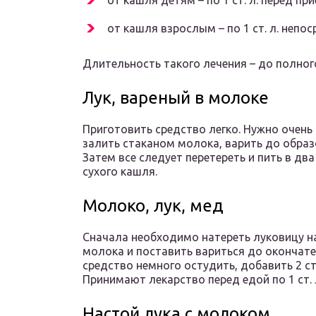
от кашля детям – по 1 ст. л. перед п
от кашля взрослым – по 1 ст. л. непо
Длительность такого лечения – до полно
Лук, вареный в молоке
Приготовить средство легко. Нужно очень
залить стаканом молока, варить до образ
Затем все следует перетереть и пить в дв
сухого кашля.
Молоко, лук, мед
Сначала необходимо натереть луковицу на
молока и поставить вариться до окончате
средство немного остудить, добавить 2 ст
Принимают лекарство перед едой по 1 ст. 
Настой лука с молоком