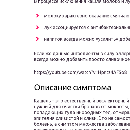
В процессе исключения кашля молоко и лу
молоку характерно оказание смягчаю
лук ассоциируется с антибактериаль
напиток всегда можно «усилить» доба
Если же данные ингредиенты в силу аллерг
всегда можно добавить просто сливочное
https://youtube.com/watch?v=Hpntz4AFSo8
Описание симптома
Кашель – это естественный рефлекторный 
нужный для очистки бронхов от мокроты,
попадающих туда инородных тел, отмерш
эпителия слизистой и слизи. Это не само
болезнь, а симптом множества заболеван
инфекционных, аллергических, а также хр