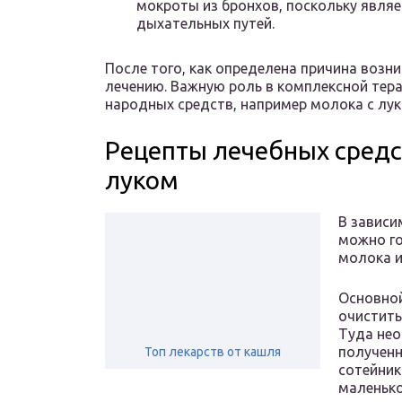
мокроты из бронхов, поскольку явля
дыхательных путей.
После того, как определена причина возн
лечению. Важную роль в комплексной тер
народных средств, например молока с лук
Рецепты лечебных средс
луком
В зависи
можно го
молока и
Основной
очистить
Туда нео
полученн
Топ лекарств от кашля
сотейник
маленько