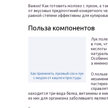
Важно! Как готовить молоко с луком, а та
от вкусовых предпочтений конкретного че
равной степени эффективны для купирова
Польза компонентов
Лук поле
в том, ч
кислоты 
натураль
Особенн
а именно
Как применять луковый сок и лук
О пользе
с медом от кашля и простуды
незамени
пастериз
справлят
находится три вида белка, витамины и м
из них для организма заболевшего являютс