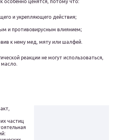
к особенно ценятся, потому что:
щего и укрепляющего действия;
ным и противовирусным влиянием;
вив к нему мед, мяту или шалфей.
ической реакции не могут использоваться,
 масло.
акт,
их частиц
стоятельная
ий:
онических