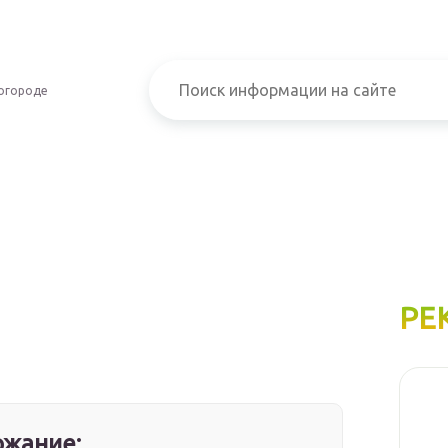
огороде
РЕ
жание: