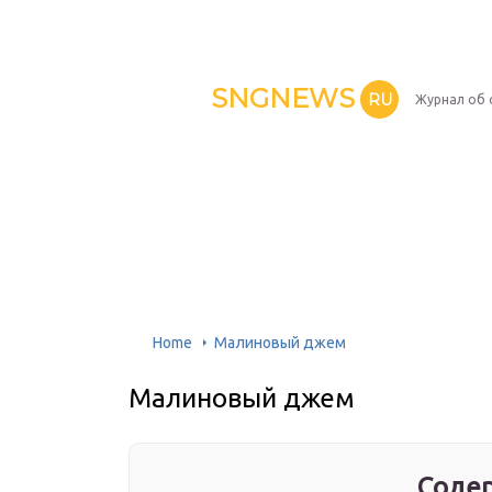
SNGNEWS
RU
Журнал об 
Home
Малиновый джем
Малиновый джем
Содер