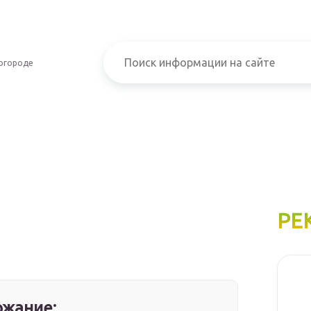
огороде
РЕ
жание: