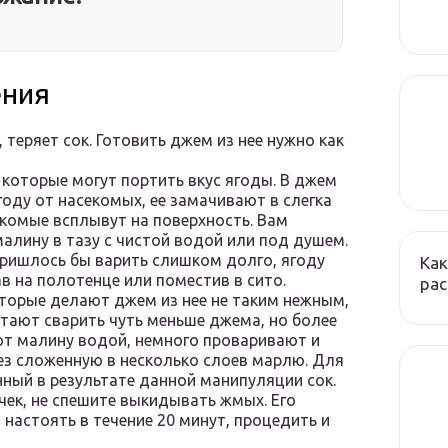
ения
 теряет сок. Готовить джем из нее нужно как
 которые могут портить вкус ягоды. В джем
году от насекомых, ее замачивают в слегка
екомые всплывут на поверхность. Вам
алину в тазу с чистой водой или под душем.
пришлось бы варить слишком долго, ягоду
Как
 на полотенце или поместив в сито.
ра
оторые делают джем из нее не таким нежным,
итают сварить чуть меньше джема, но более
ют малину водой, немного проваривают и
ез сложенную в несколько слоев марлю. Для
ный в результате данной манипуляции сок.
чек, не спешите выкидывать жмых. Его
настоять в течение 20 минут, процедить и