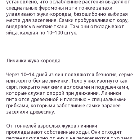
установлено, что ослабленные растения выделяют
специальные феромоны и эти тонкие запахи
улавливают жуки-короеды, безошибочно выбирая
места для заселения. Самки пробуравливают кору,
внедряясь в мягкие ткани. Там они откладывают
яйца, каждая по 10–100 штук.
Личинки жука короеда
Через 10–14 дней из яиц появляются безногие, серые
или желто-белые личинки. Тело у них изогнуто как
серп, покрыто мелкими волосками и подушечками,
которые служат опорой при движении. Личинки
питаются древесиной и плесенью – специальными
грибками, которыми заботливые самки заранее
заселили древесину.
От тоннелей взрослых жуков личинки
прокладывают собственные ходы. Они отходят
перпендикулярно от них и не пересекаются с ходами