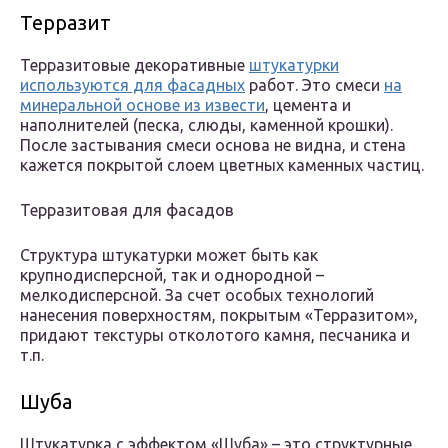
Терразит
Терразитовые декоративные
штукатурки
используются для фасадных
работ. Это смеси
на
минеральной основе из извести
, цемента и
наполнителей (песка, слюды, каменной крошки).
После застывания смеси основа не видна, и стена
кажется покрытой слоем цветных каменных частиц.
Терразитовая для фасадов
Структура штукатурки может быть как
крупнодисперсной, так и однородной –
мелкодисперсной. За счет особых технологий
нанесения поверхностям, покрытым «Терразитом»,
придают текстуры отколотого камня, песчаника и
т.п.
Шуба
Штукатурка с эффектом «Шуба» – это структурные