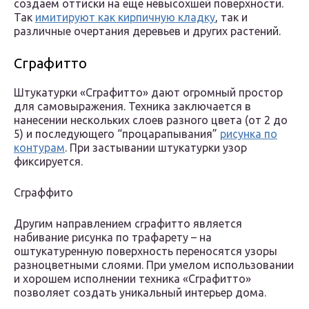
создаем оттиски на еще невысохшей поверхности.
Так
имитируют как кирпичную кладку
, так и
различные очертания деревьев и других растений.
Сграфитто
Штукатурки «Сграфитто» дают огромный простор
для самовыражения. Техника заключается в
нанесении нескольких слоев разного цвета (от 2 до
5) и последующего “процарапывания”
рисунка по
контурам
. При застывании штукатурки узор
фиксируется.
Сграффито
Другим направлением сграфитто является
набивание рисунка по трафарету – на
оштукатуренную поверхность переносятся узоры
разноцветными слоями. При умелом использовании
и хорошем исполнении техника «Сграфитто»
позволяет создать уникальный интерьер дома.