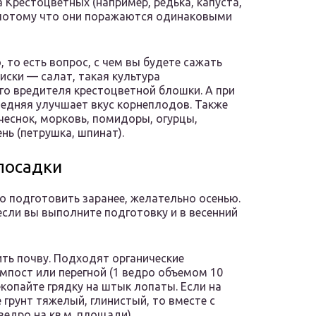
 Крестоцветных (например, редька, капуста,
), потому что они поражаются одинаковыми
 то есть вопрос, с чем вы будете сажать
иски — салат, такая культура
го вредителя крестоцветной блошки. А при
ледняя улучшает вкус корнеплодов. Также
еснок, морковь, помидоры, огурцы,
ень (петрушка, шпинат).
посадки
о подготовить заранее, желательно осенью.
если вы выполните подготовку и в весенний
ть почву. Подходят органические
омпост или перегной (1 ведро объемом 10
копайте грядку на штык лопаты. Если на
 грунт тяжелый, глинистый, то вместе с
ведро на кв.м. площади).