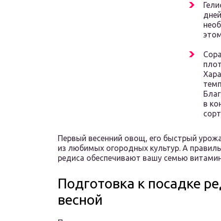
Гели
дней
необ
этом
Сора
плот
Хара
темп
Благ
в ко
сорт
Первый весенний овощ, его быстрый урожа
из любимых огородных культур. А правиль
редиса обеспечивают вашу семью витамин
Подготовка к посадке ре
весной