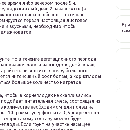
ее время либо вечером после 5 ч.
у надо каждый день 2 раза в сутки (в
влажностью почвы особенно тщательно
ормируется первая настоящая листовая
Бра
ми и вкусными, необходимо чтобы
сам
а влажноватой.
унте, то в течение вегетационного периода
ыращивании редиса на плодородной почве,
старайтесь не вносить в почву большого
чнется интенсивный рост ботвы, а корнеплоды
аться большое количество нитратов.
ь, чтобы в корнеплодах не скапливались
 подойдет питательная смесь, состоящая из
я в количестве необходимом для почвы на
ры, 10 грамм суперфосфата, 0,5 л древесной
агодаря такому составу можно будет
неплоды. Если грунт на участке насыщен