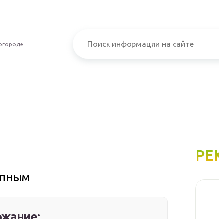
огороде
РЕ
упным
жание: