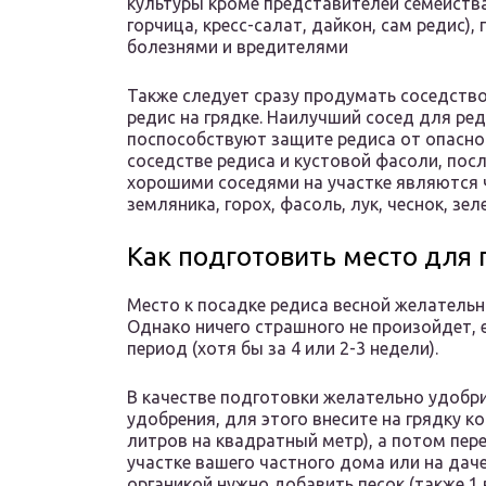
культуры кроме представителей семейства
горчица, кресс-салат, дайкон, сам редис
болезнями и вредителями
Также следует сразу продумать соседство,
редис на грядке. Наилучший сосед для ред
поспособствуют защите редиса от опасно
соседстве редиса и кустовой фасоли, пос
хорошими соседями на участке являются ч
земляника, горох, фасоль, лук, чеснок, зел
Как подготовить место для 
Место к посадке редиса весной желательн
Однако ничего страшного не произойдет, 
период (хотя бы за 4 или 2-3 недели).
В качестве подготовки желательно удобри
удобрения, для этого внесите на грядку к
литров на квадратный метр), а потом пере
участке вашего частного дома или на даче
органикой нужно добавить песок (также 1 