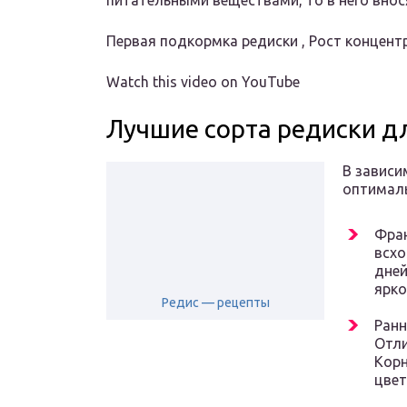
питательными веществами, то в него вно
Первая подкормка редиски , Рост концент
Watch this video on YouTube
Лучшие сорта редиски д
В зависи
оптималь
Фран
всхо
дней
ярко
Редис — рецепты
Ранн
Отли
Корн
цвет