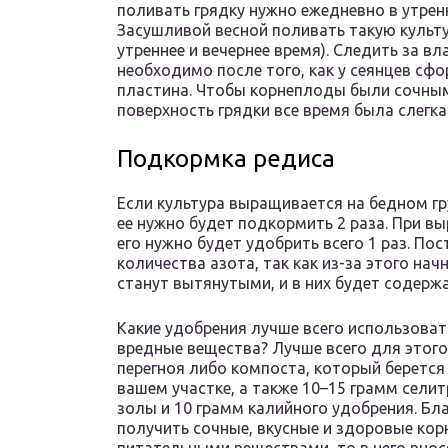
поливать грядку нужно ежедневно в утренн
Засушливой весной поливать такую культур
утреннее и вечернее время). Следить за 
необходимо после того, как у сеянцев сф
пластина. Чтобы корнеплоды были сочны
поверхность грядки все время была слегк
Подкормка редиса
Если культура выращивается на бедном гр
ее нужно будет подкормить 2 раза. При в
его нужно будет удобрить всего 1 раз. По
количества азота, так как из-за этого на
станут вытянутыми, и в них будет содерж
Какие удобрения лучше всего использоват
вредные вещества? Лучше всего для этого
перегноя либо компоста, который беретс
вашем участке, а также 10–15 грамм селит
золы и 10 грамм калийного удобрения. Бл
получить сочные, вкусные и здоровые кор