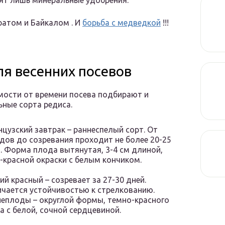
сят лишь минеральные удобрения.
ратом и Байкалом . И
борьба с медведкой
!!!
ля весенних посевов
мости от времени посева подбирают и
ные сорта редиса.
цузский завтрак – раннеспелый сорт. От
дов до созревания проходит не более 20-25
. Форма плода вытянутая, 3-4 см длиной,
-красной окраски с белым кончиком.
ий красный – созревает за 27-30 дней.
чается устойчивостью к стрелкованию.
еплоды – округлой формы, темно-красного
а с белой, сочной сердцевиной.