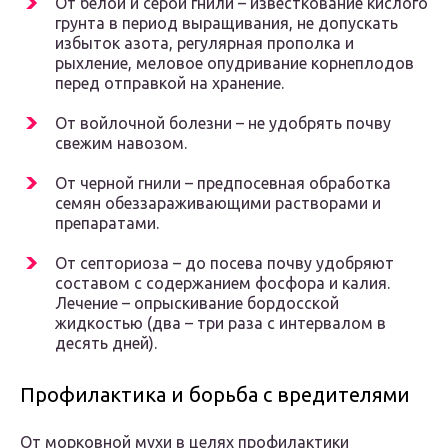
От белой и серой гнили – известкование кислого
грунта в период выращивания, не допускать
избыток азота, регулярная прополка и
рыхление, меловое опудривание корнеплодов
перед отправкой на хранение.
От войлочной болезни – не удобрять почву
свежим навозом.
От черной гнили – предпосевная обработка
семян обеззараживающими растворами и
препаратами.
От септориоза – до посева почву удобряют
составом с содержанием фосфора и калия.
Лечение – опрыскивание бордосской
жидкостью (два – три раза с интервалом в
десять дней).
Профилактика и борьба с вредителями
От морковной мухи в целях профилактики