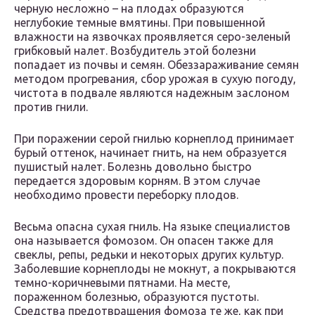
черную несложно – на плодах образуются
неглубокие темные вмятины. При повышенной
влажности на язвочках проявляется серо-зеленый
грибковый налет. Возбудитель этой болезни
попадает из почвы и семян. Обеззараживание семян
методом прогревания, сбор урожая в сухую погоду,
чистота в подвале являются надежным заслоном
против гнили.
При поражении серой гнилью корнеплод принимает
бурый оттенок, начинает гнить, на нем образуется
пушистый налет. Болезнь довольно быстро
передается здоровым корням. В этом случае
необходимо провести переборку плодов.
Весьма опасна сухая гниль. На языке специалистов
она называется фомозом. Он опасен также для
свеклы, репы, редьки и некоторых других культур.
Заболевшие корнеплоды не мокнут, а покрываются
темно-коричневыми пятнами. На месте,
пораженном болезнью, образуются пустоты.
Средства предотвращения фомоза те же, как при