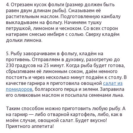
4. Отрезаем кусок фольги (размер должен быть
равен двум длинам рыбы). Смазываем её
растительным маслом. Подготовленную камбалу
выкладываем на фольгу. Начиняем тушку
петрушкой, лимоном и чесноком. Со всех сторон
натираем смесью имбиря с солью. Сверху кладём
дольки лимона.
5. Рыбу заворачиваем в фольгу, кладём на
противень. Отправляем в духовку, разогретую до
230 градусов на 25 минут. Когда рыба будет готова,
сбрызгиваем её лимонным соком, даём немного
постоять и через несколько минут подаём к столу. В
качестве гарнира я приготовила овощной
салат из
помидоров
, болгарского перца и зелени. Заправила
его оливковым маслом и посыпала семенами льна.
Таким способом можно приготовить любую рыбу. А
на гарнир — либо отварной картофель, либо, как в
моём случае, овощной салат. Будет вкусно!
Приятного аппетита!