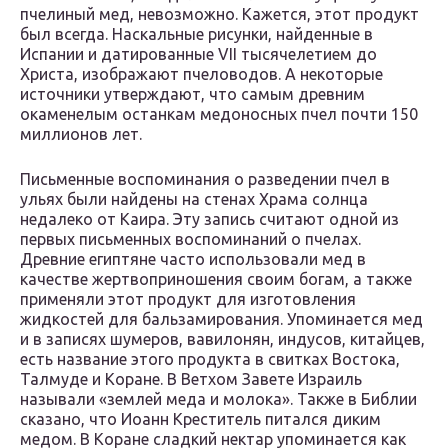
пчелиный мед, невозможно. Кажется, этот продукт
был всегда. Наскальные рисунки, найденные в
Испании и датированные VII тысячелетием до
Христа, изображают пчеловодов. А некоторые
источники утверждают, что самым древним
окаменелым останкам медоносных пчел почти 150
миллионов лет.
Письменные воспоминания о разведении пчел в
ульях были найдены на стенах Храма солнца
недалеко от Каира. Эту запись считают одной из
первых письменных воспоминаний о пчелах.
Древние египтяне часто использовали мед в
качестве жертвоприношения своим богам, а также
применяли этот продукт для изготовления
жидкостей для бальзамирования. Упоминается мед
и в записях шумеров, вавилонян, индусов, китайцев,
есть название этого продукта в свитках Востока,
Талмуде и Коране. В Ветхом Завете Израиль
называли «землей меда и молока». Также в Библии
сказано, что Иоанн Креститель питался диким
медом. В Коране сладкий нектар упоминается как