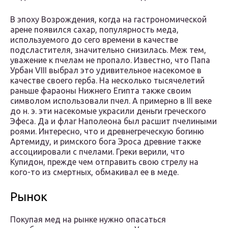
В эпоху Возрождения, когда на гастрономической
арене появился сахар, популярность меда,
используемого до сего времени в качестве
подсластителя, значительно снизилась. Меж тем,
уважение к пчелам не пропало. Известно, что Папа
Урбан VIII выбрал это удивительное насекомое в
качестве своего герба. На несколько тысячелетий
раньше фараоны Нижнего Египта также своим
символом использовали пчел. А примерно в III веке
до н. э. эти насекомые украсили деньги греческого
Эфеса. Да и флаг Наполеона был расшит пчелиными
роями. Интересно, что и древнегреческую богиню
Артемиду, и римского бога Эроса древние также
ассоциировали с пчелами. Греки верили, что
Купидон, прежде чем отправить свою стрелу на
кого-то из смертных, обмакивал ее в меде.
Рынок
Покупая мед на рынке нужно опасаться