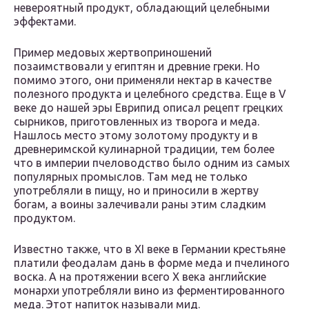
невероятный продукт, обладающий целебными
эффектами.
Пример медовых жертвоприношений
позаимствовали у египтян и древние греки. Но
помимо этого, они применяли нектар в качестве
полезного продукта и целебного средства. Еще в V
веке до нашей эры Еврипид описал рецепт грецких
сырников, приготовленных из творога и меда.
Нашлось место этому золотому продукту и в
древнеримской кулинарной традиции, тем более
что в империи пчеловодство было одним из самых
популярных промыслов. Там мед не только
употребляли в пищу, но и приносили в жертву
богам, а воины залечивали раны этим сладким
продуктом.
Известно также, что в XI веке в Германии крестьяне
платили феодалам дань в форме меда и пчелиного
воска. А на протяжении всего Х века английские
монархи употребляли вино из ферментированного
меда. Этот напиток называли мид.