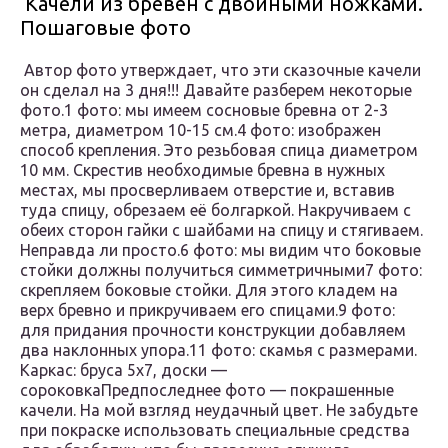
Качели из бревен с двойными ножками.
Пошаговые фото
Автор фото утверждает, что эти сказочные качели
он сделал на 3 дня!!! Давайте разберем некоторые
фото.1 фото: мы имеем сосновые бревна от 2-3
метра, диаметром 10-15 см.4 фото: изображен
способ крепления. Это резьбовая спица диаметром
10 мм. Скрестив необходимые бревна в нужных
местах, мы просверливаем отверстие и, вставив
туда спицу, обрезаем её болгаркой. Накручиваем с
обеих сторон гайки с шайбами на спицу и стягиваем.
Неправда ли просто.6 фото: мы видим что боковые
стойки должны получиться симметричными7 фото:
скрепляем боковые стойки. Для этого кладем на
верх бревно и прикручиваем его спицами.9 фото:
для придания прочности конструкции добавляем
два наклонных упора.11 фото: скамья с размерами.
Каркас: бруса 5х7, доски —
сороковкаПредпоследнее фото — покрашенные
качели. На мой взгляд неудачный цвет. Не забудьте
при покраске использовать специальные средства