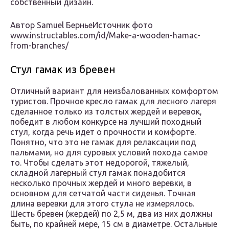
собственный дизайн.
Автор Samuel БерньеИсточник фото
www.instructables.com/id/Make-a-wooden-hamac-
from-branches/
Стул гамак из бревен
Отличный вариант для неизбалованных комфортом
туристов. Прочное кресло гамак для лесного лагеря
сделанное только из толстых жердей и веревок,
победит в любом конкурсе на лучший походный
стул, когда речь идет о прочности и комфорте.
Понятно, что это не гамак для релаксации под
пальмами, но для суровых условий похода самое
то. Чтобы сделать этот недорогой, тяжелый,
складной лагерный стул гамак понадобится
несколько прочных жердей и много веревки, в
основном для сетчатой части сиденья. Точная
длина веревки для этого стула не измерялось.
Шесть бревен (жердей) по 2,5 м, два из них должны
быть, по крайней мере, 15 см в диаметре. Остальные