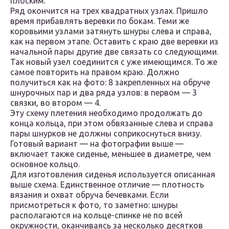
плоским.
Ряд окончится на трех квадратных узлах. Пришло
время прибавлять веревки по бокам. Теми же
коровьими узлами затянуть шнуры слева и справа,
как на первом этапе. Оставить с краю две веревки из
начальной пары другие две связать со следующими.
Так новый узел соединится с уже имеющимся. То же
самое повторить на правом краю. Должно
получиться как на фото: 8 закрепленных на обруче
шнурочных пар и два ряда узлов: в первом — 3
связки, во втором — 4.
Эту схему плетения необходимо продолжать до
конца кольца, при этом обвязанные слева и справа
пары шнурков не должны соприкоснуться внизу.
Готовый вариант — на фотографии выше —
включает также сиденье, меньшее в диаметре, чем
основное кольцо.
Для изготовления сиденья используется описанная
выше схема. Единственное отличие — плотность
вязания и охват обруча бечевками. Если
присмотреться к фото, то заметно: шнуры
располагаются на кольце-спинке не по всей
окружности, оканчиваясь за несколько десятков