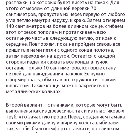
растяжки, на которых будет висеть на гамак. Для
этого отмеряем от длинной веревки 70
сантиметров, пропустив их через первую от любого
угла петлю изнутри наружу, к краю. Затем отмеряем
140 сантиметров на более длинном конце, сгибаем
этот отрезок пополам и проталкиваем всю
остальную часть в следующую петлю, от края к
середине. Повторяем, пока не пройдем сквозь все
пришитые нами петли с одного конца полотна,
затем переходим на другой. Остается с каждой
стороны изделия связать все концы в пучок,
оставив только 10 сантиметров, которые станут
петлей для накидывания на крюк. Ее нужно
сформировать, обмотав по окружности тонким
шпагатом. Также концы можно закрепить на
металлических кольцах.
Второй вариант – с планками, которые могут быть
выполнены как из древесины, так и из пластиковых
труб, что зачастую проще. Перед созданием гамака
своими руками длину и ширину холста выбираем
так, чтобы было комфортно лежать, но слишком