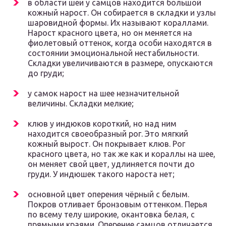
в области шеи у самцов находится большой
кожный нарост. Он собирается в складки и узлы
шаровидной формы. Их называют кораллами.
Нарост красного цвета, но он меняется на
фиолетовый оттенок, когда особи находятся в
состоянии эмоциональной нестабильности.
Складки увеличиваются в размере, опускаются
до груди;
у самок нарост на шее незначительной
величины. Складки мелкие;
клюв у индюков короткий, но над ним
находится своеобразный рог. Это мягкий
кожный вырост. Он покрывает клюв. Рог
красного цвета, но так же как и кораллы на шее,
он меняет свой цвет, удлиняется почти до
груди. У индюшек такого нароста нет;
основной цвет оперения чёрный с белым.
Покров отливает бронзовым оттенком. Перья
по всему телу широкие, окантовка белая, с
прямыми краями. Оперение самцов отличается