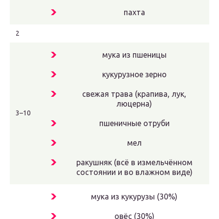
пахта
2
мука из пшеницы
кукурузное зерно
свежая трава (крапива, лук,
люцерна)
3–10
пшеничные отруби
мел
ракушняк (всё в измельчённом
состоянии и во влажном виде)
мука из кукурузы (30%)
овёс (30%)