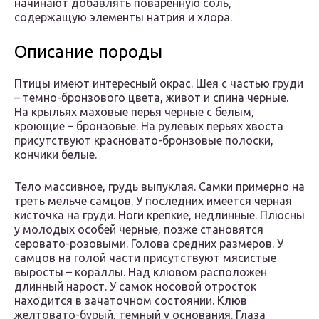
начинают добавлять поваренную соль,
содержащую элементы натрия и хлора.
Описание породы
Птицы имеют интересный окрас. Шея с частью груди
– темно-бронзового цвета, живот и спина черные.
На крыльях маховые перья черные с белым,
кроющие – бронзовые. На рулевых перьях хвоста
присутствуют красновато-бронзовые полоски,
кончики белые.
Тело массивное, грудь выпуклая. Самки примерно на
треть мельче самцов. У последних имеется черная
кисточка на груди. Ноги крепкие, недлинные. Плюсны
у молодых особей черные, позже становятся
серовато-розовыми. Голова средних размеров. У
самцов на голой части присутствуют мясистые
выросты – кораллы. Над клювом расположен
длинный нарост. У самок носовой отросток
находится в зачаточном состоянии. Клюв
желтовато-бурый, темный у основания. Глаза