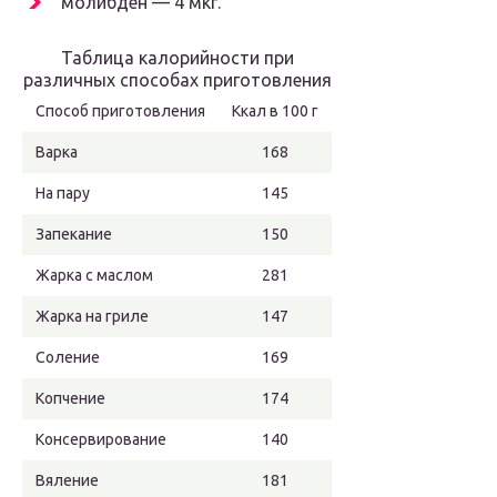
молибден — 4 мкг.
Таблица калорийности при
различных способах приготовления
Способ приготовления
Ккал в 100 г
Варка
168
На пару
145
Запекание
150
Жарка с маслом
281
Жарка на гриле
147
Соление
169
Копчение
174
Консервирование
140
Вяление
181