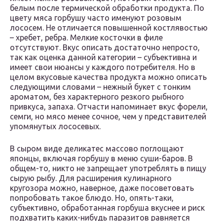
белым после термической обработки продукта. По
цвету мяса горбушу часто именуют розовым
лососем. Не отличается повышенной костлявостью
– хребет, ребра. Мелкие косточки в филе
отсутствуют. Вкус описать достаточно непросто,
так как оценка данной категории – субъективна и
имеет свои нюансы у каждого потребителя. Но в
целом вкусовые качества продукта можно описать
следующими словами – нежный букет с тонким
ароматом, без характерного резкого рыбного
привкуса, запаха. Отчасти напоминает вкус форели,
семги, но мясо менее сочное, чем у представителей
упомянутых лососевых.
В сыром виде деликатес массово поглощают
японцы, включая горбушу в меню суши-баров. В
общем-то, никто не запрещает употреблять в пищу
сырую рыбу. Для расширения кулинарного
кругозора можно, наверное, даже посоветовать
попробовать такое блюдо. Но, опять-таки,
субъективно, обработанная горбуша вкуснее и риск
подхватить каких-нибудь паразитов равняется