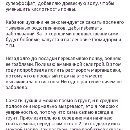
суперфосфат, добавляю древесную золу, чтобы
уменьшить кислотность почвы.
Кабачок цуккини не рекомендуется сажать после его
тыквенных родственников, дабы избежать
заболеваний. Зато хорошими предшественниками
будут бобовые, капуста и пасленовые (помидоры и
т.п.).
Незадолго до посадки перекапываю почву, ровняю
ее граблями. Поливаю аммиачной селитрой. В этом
году попробовала полить раствором марганцовки,
потому что в прошлый году на этом месте
высаживала патиссоны. Ни одно растение ничем не
заболело.
Сажать цуккини можно прямо в грунт, и в средней
полосе они нормально вызревают, это я говорю с
уверенностью, потому что сама сажаю всегда в
грунт. Приблизительно в середине мая начинаю
сеять семена, перед этим около 2 суток держу их в
мокрой марле. Так росткам легче пробиться сквозь