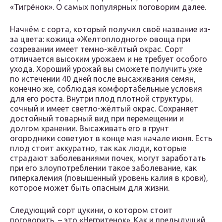
«Тигрёнок». О самых популярных поговорим далее.
Начнём с сорта, который получил своё название из-
за цвета: кожица «Желтоплодного» овоща при
созревании имеет темно-жёлтый окрас. Сорт
отличается высоким урожаем и не требует особого
ухода. Хороший урожай вы сможете получить уже
по истечении 40 дней после высаживания семян,
конечно же, соблюдая комфортабельные условия
для его роста. Внутри плод плотной структуры,
сочный и имеет светло-жёлтый окрас. Сохраняет
достойный товарный вид при перемещении и
долгом хранении. Высаживать его в грунт
огородники советуют в конце мая начале июня. Есть
плод стоит аккуратно, так как люди, которые
страдают заболеваниями почек, могут заработать
при его злоупотреблении такое заболевание, как
гиперкалемия (повышенный уровень калия в крови),
которое может быть опасным для жизни.
Следующий сорт цукини, о котором стоит
поговорить, – это «Негритенок». Как и предыдущий