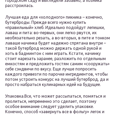
городском саду и выглядели забавно, а хозяйка
расстроилась.
Лучшая еда для «холодного» пикника – конечно,
бутерброды. Прежде всего нужно купить
«правильный» хлеб. Идеально подойдут лепешки,
лаваш и пита: во-первых, они легко рвутся, их
необязательно резать, а во-вторых, в пите и тонком
лаваше начинка будет надежно спрятана внутри –
такой бутерброд можно держать одной рукой и
хоть в бадминтон с ним играть. Кстати, начинку
стоит нарезать заранее, разложить по отдельным
емкостям и предложить гостям самим «сооружать»
себе сэндвичи по вкусу. Еще лучше попросить
каждого привезти по парочке ингредиентов, чтобы
потом устроить конкурс на лучший бутерброд, да и
просто набраться кулинарных идей на будущее.
Упаковка.Все, что может рассыпаться, помяться и
пролиться, непременно это сделает, поэтому
особое внимание следует уделить упаковке.
Конечно, способ «завернуть все в фольгу» легок и