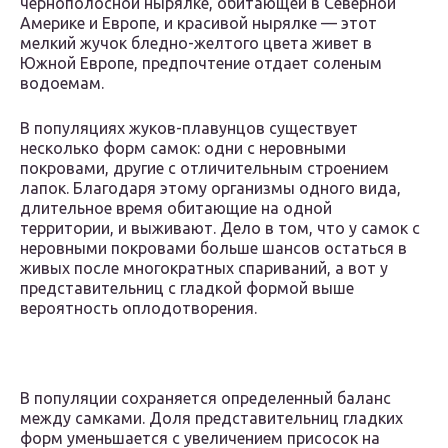
чернополосной нырялке, обитающей в Северной
Америке и Европе, и красивой нырялке — этот
мелкий жучок бледно-желтого цвета живет в
Южной Европе, предпочтение отдает соленым
водоемам.
В популяциях жуков-плавунцов существует
несколько форм самок: одни с неровными
покровами, другие с отличительным строением
лапок. Благодаря этому организмы одного вида,
длительное время обитающие на одной
территории, и выживают. Дело в том, что у самок с
неровными покровами больше шансов остаться в
живых после многократных спариваний, а вот у
представительниц с гладкой формой выше
вероятность оплодотворения.
В популяции сохраняется определенный баланс
между самками. Доля представительниц гладких
форм уменьшается с увеличением присосок на