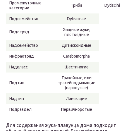
Промежуточные
Триба
Dytiscini
категории
Подсемейство
Dytiscinae
Хищные жуки,
Подотряд
плотоядные
Надсемейство
Дитискоидные
Инфраотряд
Carabomorpha
Надкласс
Шестиногие
Трахейные, или
Подтип
трахейнодышащие
(парноусые)
Надтип
Линяющие
Подраздел
Первичноротые
Для содержания жука-плавунца дома подходит