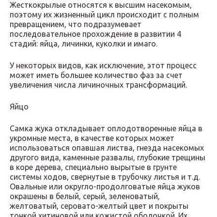
Жесткокрылые относятся к высшим насекомым,
поэтому их жизненный цикл происходит с полным
превращением, что подразумевает
последовательное прохождение в развитии 4
стадий: яйца, личинки, куколки и имаго.
У некоторых видов, как исключение, этот процесс
может иметь большее количество фаз за счет
увеличения числа личиночных трансформаций.
Яйцо
Самка жука откладывает оплодотворенные яйца в
укромные места, в качестве которых может
использоваться опавшая листва, гнезда насекомых
другого вида, каменные развалы, глубокие трещины
в коре дерева, специально вырытые в грунте
системы ходов, свернутые в трубочку листья и т.д.
Овальные или округло-продолговатые яйца жуков
окрашены в белый, серый, зеленоватый,
желтоватый, серовато-желтый цвет и покрыты
тонкой хитиновой или кожистой оболочкой. Их