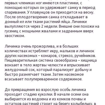
первых члениках ног имеются пластинки, с
помощью которых он удерживает самку в период
спаривания. У плавунцов он приходится на весну.
После оплодотворения самка откладывает в
донный ил или ткани растений яйца. Личинки
вылупляются через 2 недели. Внешне они похожи на
гусениц с мощными жвалами и задранным вверх
хвостиком.
Личинка очень прожорлива, и в больших
количествах истребляет икру, мальков и личинок
других насекомых – комаров, стрекоз, ручейников.
Пищеварительная система своеобразна – хищница
вонзает в тело жертвы челюсти и впрыскивает
желудочный сок, который парализует добычу и
быстро размягчает ткани. Затем насекомое
всасывает полупереваренное содержимое.
До превращения во взрослую особь личинка
проходит стадию куколки. В начале осени она
выбирается из водоема и из комков почвы и
остатков растений строит на берегу колыбельку, в