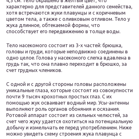
4,5 см. Тело окрашено в желтый цвет, что
характерно для представителей данного семейства,
хотя встречаются жуки плавунцы и с коричневым
цветом тела, а также с оливковым отливом. Тело у
жука длинное, обтекаемой формы, что
способствует его передвижению в толще воды.
Тело насекомого состоит из 3-х частей: брюшка,
головы и груди, которые неподвижно соединены в
одно целое. Голова у насекомого слегка вдавлена в
грудь так, что она плавно переходит в брюшко, за
счет грудных члеников.
С одной и с другой стороны головы расположены
уникальные глаза, которые состоят из совокупности
почти 9 тысяч крохотных простых глаз. С их
помощью жук осваивает водный мир. Усы-антенны
выполняют роль органов обоняния и осязания.
Ротовой аппарат состоит из сильных челюстей, за
счет чего жуку удается охотиться на потенциальную
добычу и измельчать ее перед употреблением. Ниже
можно увидеть схему строения жука плавунца с