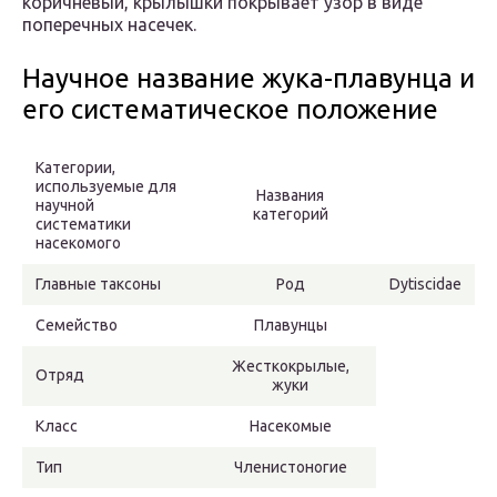
коричневый, крылышки покрывает узор в виде
поперечных насечек.
Научное название жука-плавунца и
его систематическое положение
Категории,
используемые для
Названия
научной
категорий
систематики
насекомого
Главные таксоны
Род
Dytiscidae
Семейство
Плавунцы
Жесткокрылые,
Отряд
жуки
Класс
Насекомые
Тип
Членистоногие