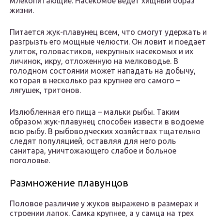
млекопитающие. Насекомое ведет хищный образ
жизни.
Питается жук-плавунец всем, что смогут удержать и
разгрызть его мощные челюсти. Он ловит и поедает
улиток, головастиков, некрупных насекомых и их
личинок, икру, отложенную на мелководье. В
голодном состоянии может нападать на добычу,
которая в несколько раз крупнее его самого –
лягушек, тритонов.
Излюбленная его пища – мальки рыбы. Таким
образом жук-плавунец способен извести в водоеме
всю рыбу. В рыбоводческих хозяйствах тщательно
следят популяцией, оставляя для него роль
санитара, уничтожающего слабое и больное
поголовье.
Размножение плавунцов
Половое различие у жуков выражено в размерах и
строении лапок. Самка крупнее, а у самца на трех