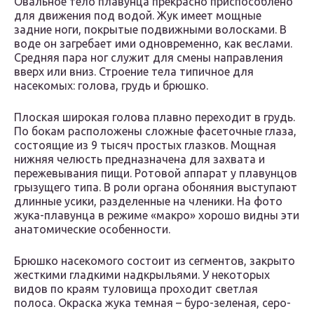
Овальное тело плавунца прекрасно приспособлено
для движения под водой. Жук имеет мощные
задние ноги, покрытые подвижными волосками. В
воде он загребает ими одновременно, как веслами.
Средняя пара ног служит для смены направления
вверх или вниз. Строение тела типичное для
насекомых: голова, грудь и брюшко.
Плоская широкая голова плавно переходит в грудь.
По бокам расположены сложные фасеточные глаза,
состоящие из 9 тысяч простых глазков. Мощная
нижняя челюсть предназначена для захвата и
пережевывания пищи. Ротовой аппарат у плавунцов
грызущего типа. В роли органа обоняния выступают
длинные усики, разделенные на членики. На фото
жука-плавунца в режиме «макро» хорошо видны эти
анатомические особенности.
Брюшко насекомого состоит из сегментов, закрыто
жесткими гладкими надкрыльями. У некоторых
видов по краям туловища проходит светлая
полоса. Окраска жука темная – буро-зеленая, серо-