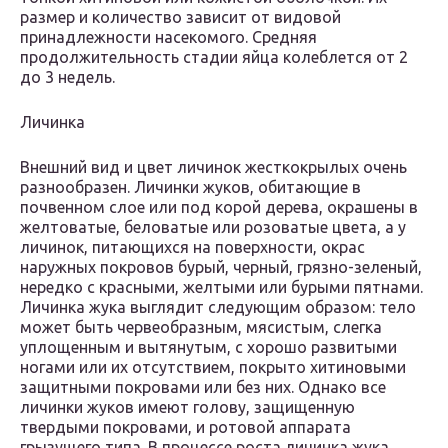
размер и количество зависит от видовой
принадлежности насекомого. Средняя
продолжительность стадии яйца колеблется от 2
до 3 недель.
Личинка
Внешний вид и цвет личинок жесткокрылых очень
разнообразен. Личинки жуков, обитающие в
почвенном слое или под корой дерева, окрашены в
желтоватые, беловатые или розоватые цвета, а у
личинок, питающихся на поверхности, окрас
наружных покровов бурый, черный, грязно-зеленый,
нередко с красными, желтыми или бурыми пятнами.
Личинка жука выглядит следующим образом: тело
может быть червеобразным, мясистым, слегка
уплощенным и вытянутым, с хорошо развитыми
ногами или их отсутствием, покрыто хитиновыми
защитными покровами или без них. Однако все
личинки жуков имеют голову, защищенную
твердыми покровами, и ротовой аппарата
грызущего типа. В процессе роста личинка жука