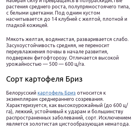
набирая силу и превращаясь в полураскидистые
растения среднего роста, полупрямостоячего типа,
с белыми цветками. Под одним кустом
насчитывается до 14 клубней с желтой, плотной и
гладкой кожицей.
Мякоть желтая, водянистая, разваривается слабо.
Засухоустойчивость средняя, не переносит
переувлажнения почвы в начале развития,
подвержен фитофторозу. Отличается высокой
урожайностью — 500 — 600 ц/га.
Сорт картофеля Бриз
Белорусский
картофель Бриз
относится к
экземплярам среднераннего созревания.
Характеризуется, как высокоурожайный (до 600 ц/
га), лежкий, устойчивый к ударам и большинству
распространенных заболеваний, сорт. Исключением
является золотистая цистообразующая нематода.