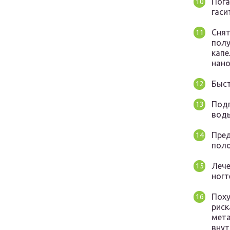
Пога
гаси
Снят
полу
капе
нано
Быст
Подг
воды
Пред
поло
Лече
ногт
Поху
риск
мета
внут