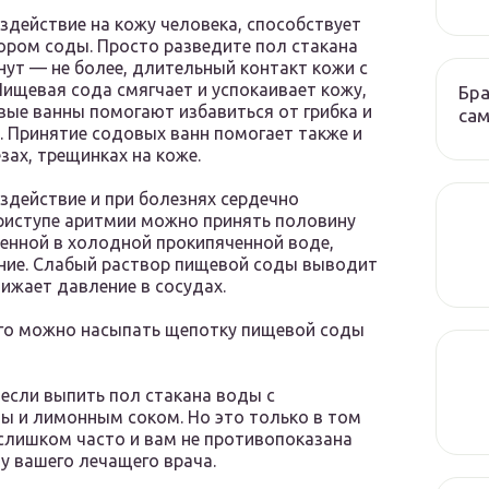
здействие на кожу человека, способствует
ором соды. Просто разведите пол стакана
нут — не более, длительный контакт кожи с
ищевая сода смягчает и успокаивает кожу,
Бра
вые ванны помогают избавиться от грибка и
сам
х. Принятие содовых ванн помогает также и
зах, трещинках на коже.
здействие и при болезнях сердечно
приступе аритмии можно принять половину
енной в холодной прокипяченной воде,
ние. Слабый раствор пищевой соды выводит
ижает давление в сосудах.
его можно насыпать щепотку пищевой соды
 если выпить пол стакана воды с
ды и лимонным соком. Но это только в том
т слишком часто и вам не противопоказана
 у вашего лечащего врача.