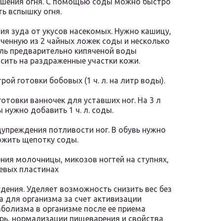
шения огня. С помощью соды можно быстро
ть вспышку огня.
ия зуда от укусов насекомых. Нужно кашицу,
ченную из 2 чайных ложек соды и несколько
ль предварительно кипяченой воды
сить на раздраженные участки кожи.
рой готовки бобовых (1 ч. л. на литр воды).
отовки ванночек для уставших ног. На 3 л
 нужно добавить 1 ч. л. соды.
упреждения потливости ног. В обувь нужно
жить щепотку соды.
ния молочницы, микозов ногтей на ступнях,
евых пластинах
дения. Уделяет возможность снизить вес без
а для организма за счет активизации
болизма в организме после ее приема
рь, нормализации пищеварения и свойства