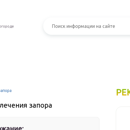
огороде
РЕ
запора
 лечения запора
жание: