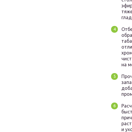
эфир
тяже
глад
Отбе
обра
таба
отли
хром
чист
на м
Проч
запа
доба
пром
Расч
быст
прич
раст
и ух