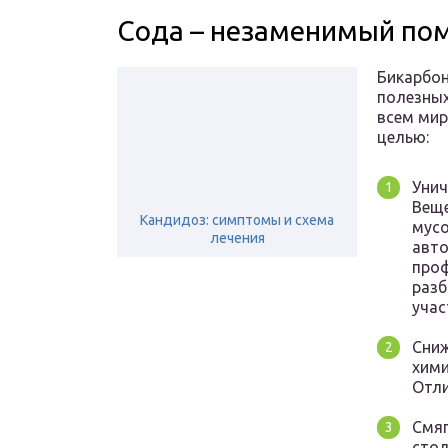
Сода – незаменимый по
Бикарбон
полезных
всем мир
целью:
Унич
Веще
Кандидоз: симптомы и схема
мусо
лечения
авто
проф
разб
учас
Сниж
хими
Отли
Смяг
стол