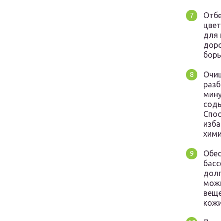
Отбе
цвет
для 
доро
борь
Очищ
разб
мину
соды
Спос
изба
хими
Обес
басс
долг
можн
веще
кожи