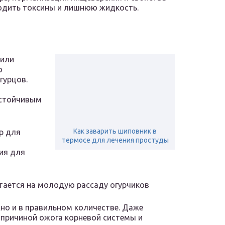
дить токсины и лишнюю жидкость.
 или
о
гурцов.
устойчивым
Как заварить шиповник в
р для
термосе для лечения простуды
ия для
тается на молодую рассаду огурчиков
но и в правильном количестве. Даже
причиной ожога корневой системы и