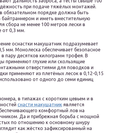
вают дальность заброса, а тесты свыше 100
дёжность при подаче тяжёлых монтажей.
в обязательном порядке должна быть
 байтраннером и иметь вместительную
я сбора не менее 100 метров лески в
 от 0,3 мм.
ение оснастки макушатник подразумевает
0,5 мм. Монолеска обеспечивает безопасное
 в пару десятков килограмм трофея. В
ы применяют глухие или скользящие
монтажными отверстиями для поводков и
дки применяют из плетёных лесок в 0,12-0,15
 использовано от одного до семи единиц
омера, в типажах с коротким цевьем и в
нностей
снасти макушатник
является
обеспечивающего комфортный лов на
ечником. Да и прибрежная борьба с мощной
лстых по отношению к основному шнуру
ыглядит как жёстко зафиксированный на