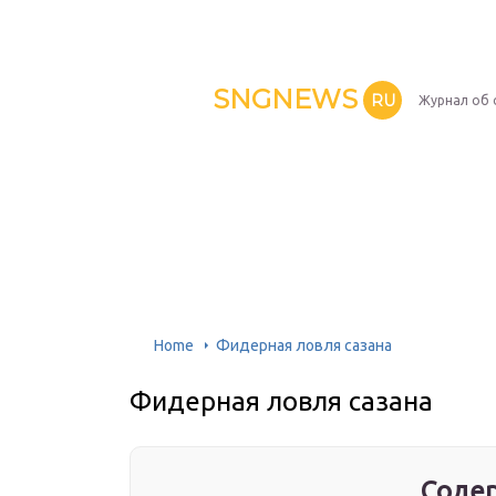
SNGNEWS
RU
Журнал об 
Home
Фидерная ловля сазана
Фидерная ловля сазана
Содер