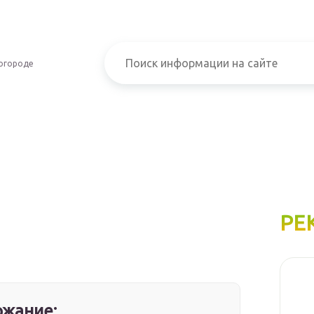
огороде
РЕ
жание: