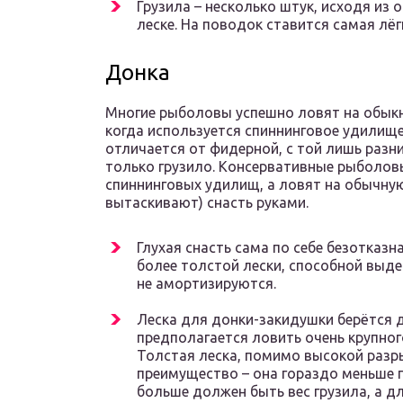
Грузила – несколько штук, исходя из 
леске. На поводок ставится самая лёгк
Донка
Многие рыболовы успешно ловят на обыкн
когда используется спиннинговое удилище
отличается от фидерной, с той лишь разни
только грузило. Консервативные рыболов
спиннинговых удилищ, а ловят на обычную 
вытаскивают) снасть руками.
Глухая снасть сама по себе безотказн
более толстой лески, способной выд
не амортизируются.
Леска для донки-закидушки берётся д
предполагается ловить очень крупног
Толстая леска, помимо высокой разр
преимущество – она гораздо меньше п
больше должен быть вес грузила, а д