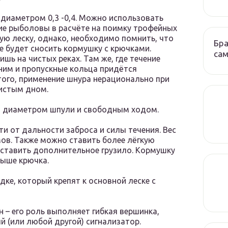
диаметром 0,3 -0,4. Можно использовать
ие рыболовы в расчёте на поимку трофейных
ую леску, однако, необходимо помнить, что
Бра
е будет сносить кормушку с крючками.
сам
шь на чистых реках. Там же, где течение
 ним и пропускные кольца придётся
того, применение шнура нерационально при
жистым дном.
м диаметром шпули и свободным ходом.
и от дальности заброса и силы течения. Вес
ов. Также можно ставить более лёгкую
 ставить дополнительное грузило. Кормушку
выше крючка.
дке, который крепят к основной леске с
н – его роль выполняет гибкая вершинка,
 (или любой другой) сигнализатор.