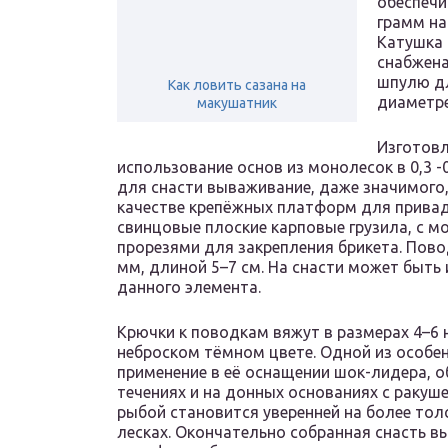
обеспечи
грамм на
Катушка 
снабжена
шпулю дл
Как ловить сазана на
диаметре
макушатник
Изготовл
использование основ из монолесок в 0,3 -
для снасти вываживание, даже значимого,
качестве крепёжных платформ для привад
свинцовые плоские карповые грузила, с 
прорезями для закрепления брикета. Пово
мм, длиной 5–7 см. На снасти может быть
данного элемента.
Крючки к поводкам вяжут в размерах 4–6 н
неброском тёмном цвете. Одной из особе
применение в её оснащении шок-лидера, 
течениях и на донных основаниях с ракуш
рыбой становится уверенней на более то
лесках. Окончательно собранная снасть в