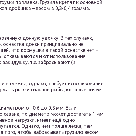
огрузки поплавка. Грузила крепят к основной
ая дробинка – весом в 0,3-0,4 грамма.
овенную донную удочку. В тех случаях,
, оснастка донки принципиально не
цей, что кормушки в такой оснастке нет –
ы отказываются и от использования
закидушку, т.е. забрасывают (и
а и надёжна, однако, требует использования
ержать рывки сильной рыбы, которые ничем
иаметром от 0,6 до 0,8 мм. Если
о сазана, то диаметр может достигать 1 мм.
ывной нагрузки, имеет ещё одно
утается. Однако, чем толще леска, тем
ля того, чтобы забрасывать грузило весом