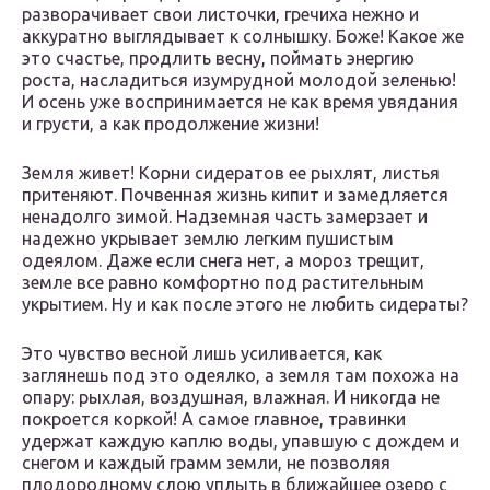
разворачивает свои листочки, гречиха нежно и
аккуратно выглядывает к солнышку. Боже! Какое же
это счастье, продлить весну, поймать энергию
роста, насладиться изумрудной молодой зеленью!
И осень уже воспринимается не как время увядания
и грусти, а как продолжение жизни!
Земля живет! Корни сидератов ее рыхлят, листья
притеняют. Почвенная жизнь кипит и замедляется
ненадолго зимой. Надземная часть замерзает и
надежно укрывает землю легким пушистым
одеялом. Даже если снега нет, а мороз трещит,
земле все равно комфортно под растительным
укрытием. Ну и как после этого не любить сидераты?
Это чувство весной лишь усиливается, как
заглянешь под это одеялко, а земля там похожа на
опару: рыхлая, воздушная, влажная. И никогда не
покроется коркой! А самое главное, травинки
удержат каждую каплю воды, упавшую с дождем и
снегом и каждый грамм земли, не позволяя
плодородному слою уплыть в ближайшее озеро с