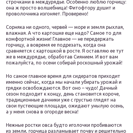
строчками в междурядье. Особенно люблю горчицу:
она ж просто волшебница! Фитофтору душит и
проволочника изгоняет. Проверено!
Сорняка ни одного, червей — море и земля рыхлая,
влажная. А что картошке еще надо? Самое то для
комфортной жизни! Главное — не передержать
горчицу, а вовремя ее подрезать, когда она
сравняется с картошкой в росте. Я оставляю ее тут
же в междурядье, обработав Сиянием. И вот вам
пожалуйста, по осени собирай роскошный урожай!
Но самое главное время для сидератов приходит
именно сейчас, когда мы начали убирать урожай и
грядки освобождаются. Вот оно – чудо! Дачный
сезон подходит к концу, день становится короче,
традиционные дачники уже с грустью глядят на
свои пустеющие площади, ожидают унылую осень,
а у меня снова в огороде весна!
Нежные ростки овса будто иголочки пробиваются
из земли, горчица разламывает почву и решительно