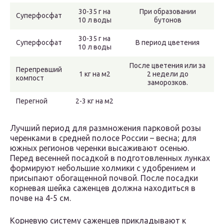
30-35 г на
При образовании
Суперфосфат
10 л воды
бутонов
30-35 г на
Суперфосфат
В период цветения
10 л воды
После цветения или за
Перепревший
1 кг на м2
2 недели до
компост
заморозков.
Перегной
2-3 кг на м2
Лучший период для размножения парковой розы
черенками в средней полосе России – весна; для
южных регионов черенки высаживают осенью.
Перед весенней посадкой в подготовленных лунках
формируют небольшие холмики с удобрением и
присыпают обогащенной почвой. После посадки
корневая шейка саженцев должна находиться в
почве на 4-5 см.
Корневую систему саженцев прикладывают к