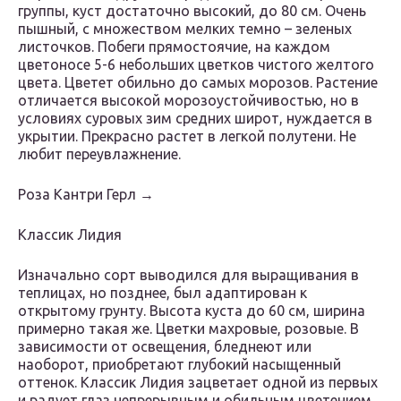
группы, куст достаточно высокий, до 80 см. Очень
пышный, с множеством мелких темно – зеленых
листочков. Побеги прямостоячие, на каждом
цветоносе 5-6 небольших цветков чистого желтого
цвета. Цветет обильно до самых морозов. Растение
отличается высокой морозоустойчивостью, но в
условиях суровых зим средних широт, нуждается в
укрытии. Прекрасно растет в легкой полутени. Не
любит переувлажнение.
Роза Кантри Герл →
Классик Лидия
Изначально сорт выводился для выращивания в
теплицах, но позднее, был адаптирован к
открытому грунту. Высота куста до 60 см, ширина
примерно такая же. Цветки махровые, розовые. В
зависимости от освещения, бледнеют или
наоборот, приобретают глубокий насыщенный
оттенок. Классик Лидия зацветает одной из первых
и радует глаз непрерывным и обильным цветением