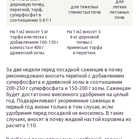
для
дерновую почву,
для тяжелых
легких
перегной, торф,
глинистых почв
песчаных
суперфосфат в
почв
соотношении 5:4:1:1
На 1 м2 вносят 5 кг
На 1 м2 вносят 5-
торфа или песка с
6 кг дерновой
добавлением 100-150 г
почвы с
компоста и 400 г
примесью торфа
древесной золы.
и перегноя.
За две недели перед посадкой саженцев в почву
рекомендовано вносить перегной с добавлением
суперфосфата и древесной золы в соотношении
200-250 г суперфосфата и 150-200 г золы. Саженцам
будет достаточно внесенного удобрения на целый
год. Подкармливают укорененные саженцы в
первый год жизни только в том случае, если
удобрения перед посадкой не вносились. В таких
случаях, вносят в почву жидкий настой коровяка из
расчета 1:10.