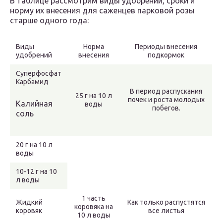
В таблице рассмотрим виды удобрений, сроки и
норму их внесения для саженцев парковой розы
старше одного года:
Виды
Норма
Периоды внесения
удобрений
внесения
подкормок
Суперфосфат
Карбамид
В период распускания
25 г на 10 л
почек и роста молодых
Калийная
воды
побегов.
соль
20 г на 10 л
воды
10-12 г на 10
л воды
1 часть
Жидкий
Как только распустятся
коровяка на
коровяк
все листья
10 л воды