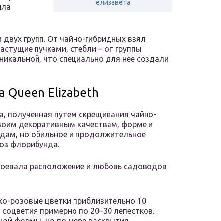
елизавета
ила
 двух групп. От чайно-гибридных взял
астущие пучками, стебли – от группы
никальной, что специально для нее создали
 Queen Elizabeth
а, полученная путем скрещивания чайно-
своим декоративным качествам, форме и
идам, но обильное и продолжительное
оз флорибунда.
авоевала расположение и любовь садоводов
ко-розовые цветки приблизительно 10
 соцветия примерно по 20–30 лепестков.
ной формы, но по мере раскрытия