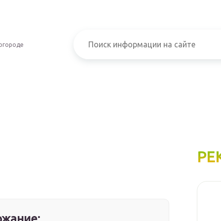
огороде
РЕ
жание: