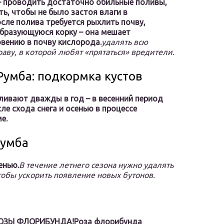
– проводить достаточно обильные поливы,
ть, чтобы не было застоя влаги в
сле полива требуется рыхлить почву,
бразующуюся корку – она мешает
вению в почву кислорода.
удалять всю
раву, в которой любят «прятаться» вредители.
Румба: подкормка кустов
ивают дважды в год – в весенний период
сле схода снега и осенью в процессе
е.
Румба
енью.
В течение летнего сезона нужно удалять
чтобы ускорить появление новых бутонов.
ОЗЫ ФЛОРИБУНДА!
Роза флорибунда