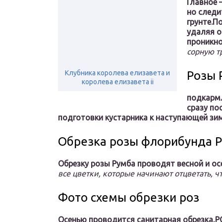
Главное 
но следи
грунте.
По
удаляя о
проникно
сорную т
Клубника королева елизавета и
Розы 
королева елизавета ii
подкармл
сразу по
подготовки кустарника к наступающей зим
Обрезка розы флорибунда 
Обрезку розы Румба проводят весной и ос
все цветки, которые начинают отцветать, 
Фото схемы обрезки роз
Осенью проводится санитарная обрезка,
Р