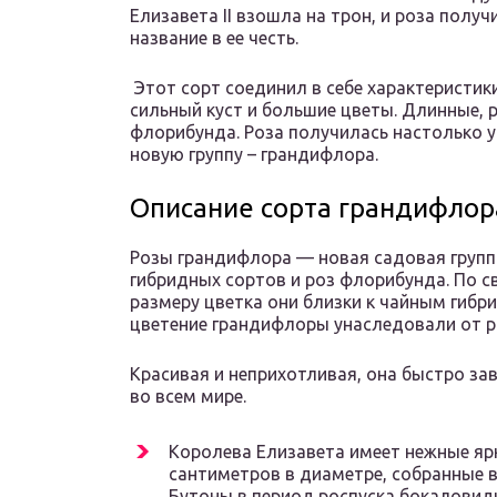
Елизавета II взошла на трон, и роза получ
название в ее честь.
Этот сорт соединил в себе характеристики
сильный куст и большие цветы. Длинные, р
флорибунда. Роза получилась настолько у
новую группу – грандифлора.
Описание сорта грандифлора
Розы грандифлора — новая садовая групп
гибридных сортов и роз флорибунда. По 
размеру цветка они близки к чайным гибр
цветение грандифлоры унаследовали от р
Красивая и неприхотливая, она быстро з
во всем мире.
Королева Елизавета имеет нежные яр
сантиметров в диаметре, собранные в
Бутоны в период роспуска бокаловид