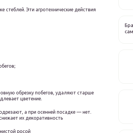
ке стеблей. Эти агротехнические действия
Бра
сам
бегов;
новную обрезку побегов, удаляют старше
одлевает цветение.
одрезают, а при осенней посадке — нет.
снижает их декоративность
чнистой росой