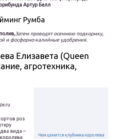
орибунда Артур Белл
айминг Румба
полив,
Затем проводят осеннюю подкормку,
ной и фосфорно-калийные удобрения.
ева Елизавета (Queen
сание, агротехника,
e.ru
сортов роз
лтеру
 два вида –
Чем ценится клубника королева
у королева