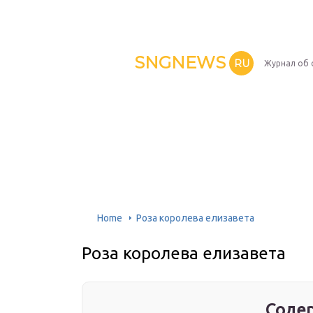
SNGNEWS
RU
Журнал об 
Home
Роза королева елизавета
Роза королева елизавета
Содер