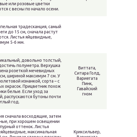
вые или розовые цветки
тся с весны по начало осени.
пельная традесканция, самый
еги до 15 см, сначала растут
ются. Листья яйцевидные,
мум 5-6 мм.
икальный, довольно толстый,
достичь полуметра. Верхушка
Виттата,
шена розеткой мечевидных
Ситара Голд,
см, шириной максимум 7 см. У
Вариегата
олетовой изнанкой, сорта – с
Пинк,
х окрасок. Прицветник похож
Гавайский
ики белые. Если уход за
гном
, распускаются бутоны почти
углый год.
ия сначала восходящие, затем
еные, при хорошем освещении
пурный оттенок. Листья
 яйцевидные, максимальная
Куиксильвер,