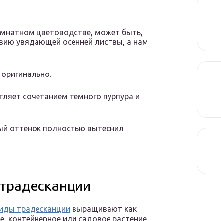
комнатном цветоводстве, может быть,
зию увядающей осенней листвы, а нам
 оригинально.
чатляет сочетанием темного пурпура и
чный оттенок полностью вытеснил
 традесканции
иды традесканции
выращивают как
, контейнерное или садовое растение.