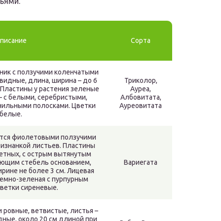
ьями.
писание
Сорта
ник с ползучими коленчатыми
видные, длина, ширина – до 6
Триколор,
 Пластины у растения зеленые
Ауреа,
– с белыми, серебристыми,
Албовитата,
нильными полосками. Цветки
Ауреовитата
белые.
ется фиолетовыми ползучими
 изнанкой листьев. Пластины
етных, с острым вытянутым
ающим стебель основанием,
Вариегата
ирине не более 3 см. Лицевая
темно-зеленая с пурпурным
ветки сиреневые.
и ровные, ветвистые, листья –
ные, около 20 см длиной при