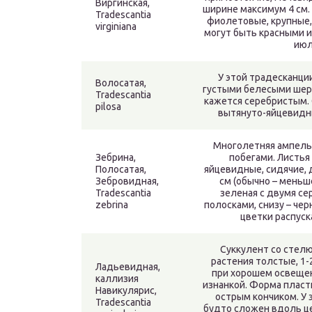
Виргинская,
ширине максимум 4 см.
Tradescantia
фиолетовые, крупные, 
virginiana
могут быть красными и
июл
У этой традесканци
Волосатая,
густыми белесыми шерс
Tradescantia
кажется серебристым. 
pilosa
вытянуто-яйцевидны
Многолетняя ампельн
Зебрина,
побегами. Листья
Полосатая,
яйцевидные, сидячие, 
Зебровидная,
см (обычно – меньш
Tradescantia
зеленая с двумя с
zebrina
полосками, снизу – че
цветки распуск
Суккулент со стел
растения толстые, 1-2
Ладьевидная,
при хорошем освещен
каллизия
изнанкой. Форма пласти
Навикулярис,
острым кончиком. У 
Tradescantia
будто сложен вдоль це