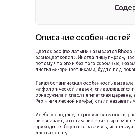
Содер
Описание особенностей
Цветок рео (по латыни называется Rhoeo 
разноцветковая». Иногда пишут «рэо», ча
потому что его и без того скромные, неза
листьями-прицветниками, будто под пок
Такая ботаническая особенность вызвала
мифологической ладьей, сплавлявшейся по
обнаружила и спасла египетская царевна, 
Рео – имя лесной нимфы) стали называть 
У себя на родине, в тропическом поясе, ра
не означает, что там рео – как сыр в масл
приходится бороться за жизнь, используя
листьях влагу.