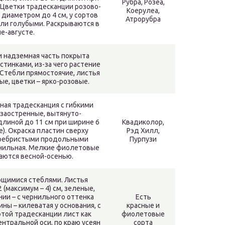
Рубра, Розеа,
 Цветки традесканции розово-
Коерулеа,
диаметром до 4 см, у сортов
Атрорубра
ли голубыми. Раскрываются в
е-августе.
и надземная часть покрыта
тинками, из-за чего растение
Стебли прямостоячие, листья
е, цветки – ярко-розовые.
ая традесканция с гибкими
 заостренные, вытянуто-
длиной до 11 см при ширине 6
Квадиколор,
е). Окраска пластин сверху
Рэд Хилл,
еребристыми продольными
Пурпузи
рнильная. Мелкие фиолетовые
аются весной-осенью.
ющимися стеблями. Листья
 (максимум – 4) см, зеленые,
ии – с чернильного оттенка
Есть
ны – килеватая у основания, с
красные и
этой традесканции лист как
фиолетовые
нтральной оси, по краю усеян
сорта