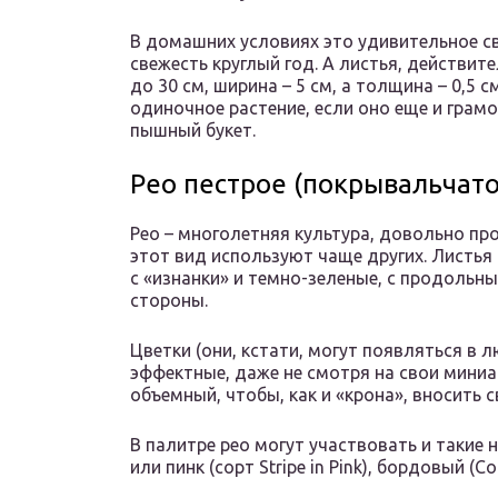
В домашних условиях это удивительное с
свежесть круглый год. А листья, действите
до 30 см, ширина – 5 см, а толщина – 0,5
одиночное растение, если оно еще и грам
пышный букет.
Рео пестрое (покрывальчато
Рео – многолетняя культура, довольно пр
этот вид используют чаще других. Листь
с «изнанки» и темно-зеленые, с продоль
стороны.
Цветки (они, кстати, могут появляться в 
эффектные, даже не смотря на свои мини
объемный, чтобы, как и «крона», вносить 
В палитре рео могут участвовать и такие 
или пинк (сорт Stripe in Pink), бордовый (C