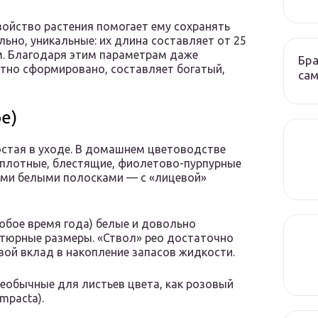
войство растения помогает ему сохранять
льно, уникальные: их длина составляет от 25
 см. Благодаря этим параметрам даже
Бра
отно сформировано, составляет богатый,
сам
е)
остая в уходе. В домашнем цветоводстве
я плотные, блестящие, фиолетово-пурпурные
ными белыми полосками — с «лицевой»
любое время года) белые и довольно
атюрные размеры. «Ствол» рео достаточно
свой вклад в накопление запасов жидкости.
необычные для листьев цвета, как розовый
ompacta).