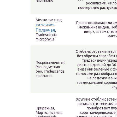
navicularis
ресничками. Лило
поочередно распускаю
Мелколистная,
Почвопокровная или ам
каллизия
нежный из видов. Поб
Ползучая
,
вверх, затем стел
Tradescantia
макси
microphylla
Стебель растения верт
без обрезки способен 
традесканции укра
Покрывальчатая,
листьев длиной до 30 
Разноцветная,
вида они зеленые с фи
рео, Tradescantia
полосами разнообразны
spathacea
на лодочку, венч
традесканцией хороший
кр
Хрупкие стебли растен
поникают, в тени зел
Приречная,
приобретают пур
Миртолистная,
короткочерешковые,