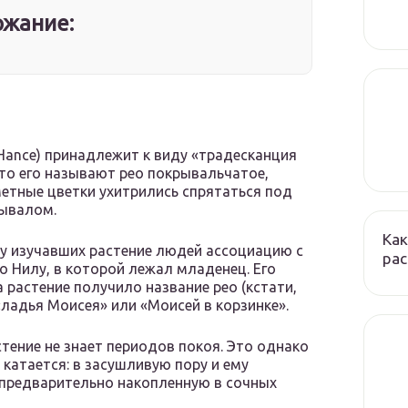
жание:
Hance) принадлежит к виду «традесканция
сто его называют рео покрывальчатое,
метные цветки ухитрились спрятаться под
рывалом.
Как
 у изучавших растение людей ассоциацию с
ра
 Нилу, в которой лежал младенец. Его
а растение получило название рео (кстати,
«ладья Моисея» или «Моисей в корзинке».
стение не знает периодов покоя. Это однако
е катается: в засушливую пору и ему
 предварительно накопленную в сочных