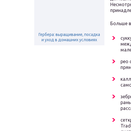
Несмотря
принадле
Больше в
Гербера: выращивание, посадка
сукк
и уход в домашних условиях
меж
мале
рео 
прям
калл
само
зебр
рань
расс
сетк
Trad