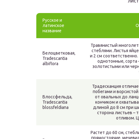
лист
Русское и
латинское
О
название
Травянистый многолет
стеблями. Листья яйце
Белоцветковая,
и 2 см соответственно.
Tradescantia
однотонные, сорта 
albiflora
золотистыми или чер
Традесканция отлича
побегами и ворсистой
Блоссфельда,
от овальных до ланц
Tradescantia
кончиком и охватыв
blossfeldiana
длиной до 8 см при ш
сторона листьев – 
отливом. Ц
Растет до 60 см, стебл
прямостоячие, мечевид