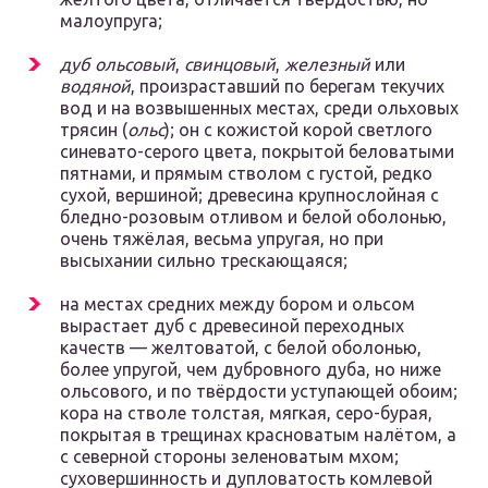
малоупруга;
дуб ольсовый
,
свинцовый
,
железный
или
водяной
, произраставший по берегам текучих
вод и на возвышенных местах, среди ольховых
трясин (
ольс
); он с кожистой корой светлого
синевато-серого цвета, покрытой беловатыми
пятнами, и прямым стволом с густой, редко
сухой, вершиной; древесина крупнослойная с
бледно-розовым отливом и белой оболонью,
очень тяжёлая, весьма упругая, но при
высыхании сильно трескающаяся;
на местах средних между бором и ольсом
вырастает дуб с древесиной переходных
качеств — желтоватой, с белой оболонью,
более упругой, чем дубровного дуба, но ниже
ольсового, и по твёрдости уступающей обоим;
кора на стволе толстая, мягкая, серо-бурая,
покрытая в трещинах красноватым налётом, а
с северной стороны зеленоватым мхом;
суховершинность и дупловатость комлевой