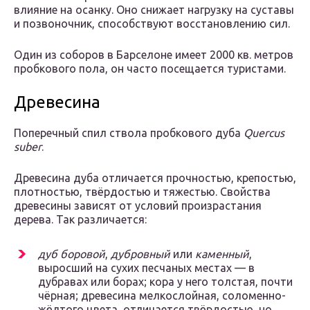
влияние на осанку. Оно снижает нагрузку на суставы
и позвоночник, способствуют восстановлению сил.
Один из соборов в Барселоне имеет 2000 кв. метров
пробкового пола, он часто посещается туристами.
Древесина
Поперечный спил ствола пробкового дуба
Quercus
suber
.
Древесина дуба отличается прочностью, крепостью,
плотностью, твёрдостью и тяжестью. Свойства
древесины зависят от условий произрастания
дерева. Так различается:
дуб боровой
,
дубровный
или
каменный
,
выросший на сухих песчаных местах — в
дубравах или борах; кора у него толстая, почти
чёрная; древесина мелкослойная, соломенно-
жёлтого цвета, отличается твёрдостью, но