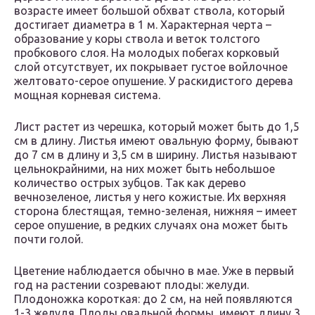
возрасте имеет большой обхват ствола, который
достигает диаметра в 1 м. Характерная черта –
образование у коры ствола и веток толстого
пробкового слоя. На молодых побегах корковый
слой отсутствует, их покрывает густое войлочное
желтовато-серое опушение. У раскидистого дерева
мощная корневая система.
Лист растет из черешка, который может быть до 1,5
см в длину. Листья имеют овальную форму, бывают
до 7 см в длину и 3,5 см в ширину. Листья называют
цельнокрайними, на них может быть небольшое
количество острых зубцов. Так как дерево
вечнозеленое, листья у него кожистые. Их верхняя
сторона блестящая, темно-зеленая, нижняя – имеет
серое опушение, в редких случаях она может быть
почти голой.
Цветение наблюдается обычно в мае. Уже в первый
год на растении созревают плоды: желуди.
Плодоножка короткая: до 2 см, на ней появляются
1-3 желудя. Плоды овальной формы, имеют длину 3