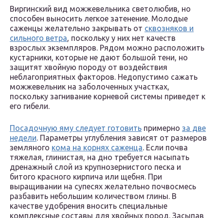
Виргинский вид можжевельника светолюбив, но
способен выносить легкое затенение. Молодые
саженцы желательно закрывать от
сквозняков и
сильного ветра
, поскольку у них нет качеств
взрослых экземпляров. Рядом можно расположить
кустарники, которые не дают большой тени, но
защитят хвойную породу от воздействия
неблагоприятных факторов. Недопустимо сажать
можжевельник на заболоченных участках,
поскольку загнивание корневой системы приведет к
его гибели.
Посадочную яму следует готовить
примерно
за две
недели
. Параметры углубления зависят от размеров
земляного
кома на корнях саженца
. Если почва
тяжелая, глинистая, на дно требуется насыпать
дренажный слой из крупнозернистого песка и
битого красного кирпича или щебня. При
выращивании на супесях желательно почвосмесь
разбавить небольшим количеством глины. В
качестве удобрения вносить специальные
комплексные составы для хвойных пород. Засыпав