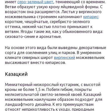
имеет
серо-зеленый цвет
, темнееющий со временем.
Ветви образуют узкую крону яйцевидной формы. С
возрастом она расширяется. Листья у вергинского
можжевельника строением напоминают
кипарис
:
короткие, чешуйчатые, серебристо-зеленого
оттенка, нижней частью плотно примыкают к
ветвям. Ягоды такие же, как у обыкновенного вида:
сизовато-синие и ароматные.
На основе этого вида были выведены декоративные
сорта для озеленения улиц и парков. В умеренном
климате северных широт
виргинский
можжевельник
высаживают вместо кипарисов.
Казацкий
Миниатюрный низкорослый кустарник, с высотой
кроны не более 1,5 м. Побеги гибкие, покрыты
мелкоигольчатой светло-зеленой хвоей. Казацкий
можжевельник наилучшим образом подходит для
ландшафтного дизайна. К его преимуществам
относят неприхотливость к уходу, природным