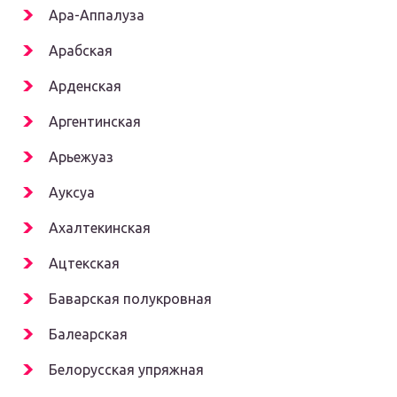
Ара-Аппалуза
Арабская
Арденская
Аргентинская
Арьежуаз
Ауксуа
Ахалтекинская
Ацтекская
Баварская полукровная
Балеарская
Белорусская упряжная