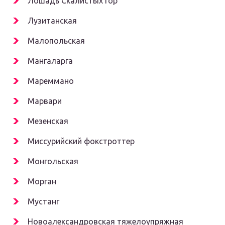
Лошадь Скалистых гор
Лузитанская
Малопольская
Мангаларга
Мареммано
Марвари
Мезенская
Миссурийский фокстроттер
Монгольская
Морган
Мустанг
Новоалександровская тяжелоупряжная