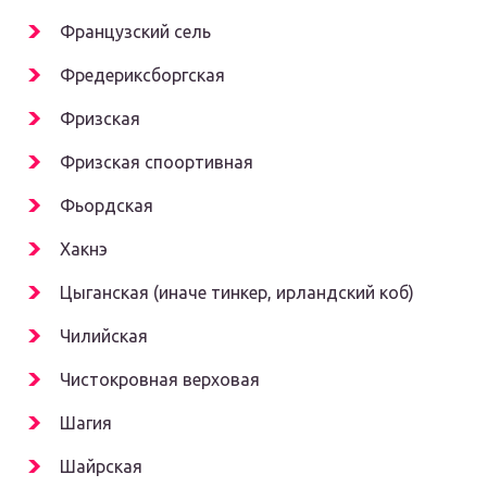
Французский сель
Фредериксборгская
Фризская
Фризская споортивная
Фьордская
Хакнэ
Цыганская (иначе тинкер, ирландский коб)
Чилийская
Чистокровная верховая
Шагия
Шайрская