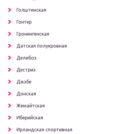
Голштинская
Гонтер
Гронингенская
Датская полукровная
Делибоз
Дестриэ
Джэбе
Донская
Жемайтская
Иберийская
Ирландская спортивная