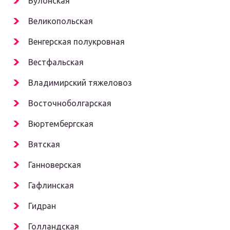
Булонская
Великопольская
Венгерская полукровная
Вестфальская
Владимирский тяжеловоз
Восточноболгарская
Вюртембергская
Вятская
Ганноверская
Гафлинская
Гидран
Голландская