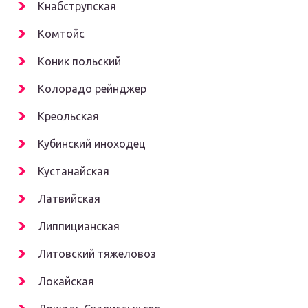
Кнабструпская
Комтойс
Коник польский
Колорадо рейнджер
Креольская
Кубинский иноходец
Кустанайская
Латвийская
Липпицианская
Литовский тяжеловоз
Локайская