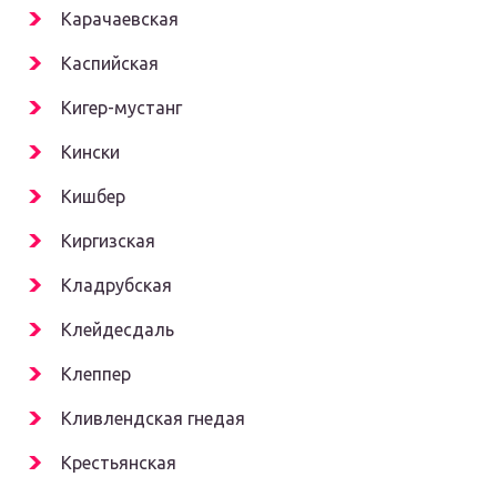
Карачаевская
Каспийская
Кигер-мустанг
Кински
Кишбер
Киргизская
Кладрубская
Клейдесдаль
Клеппер
Кливлендская гнедая
Крестьянская