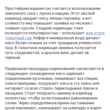
Простейшим вариантом считается использование
лимонного сока с луком и перцем. Этот кислый
маринад придает мясу легкую горчинку, а вот
соленость ему повышает заливка на чесноке с
соевым соусом. Сладкие маринады тоже
пользуются популярностью – используют
для этого
томатный сок
. Кефир и минеральная вода делают
мясо более сочным за счет пузырьков углекислого
газа. В томатном маринаде свинина получается
чуть сладковатой, а красное вино делает ее
терпкой.
Правильная процедура маринования заключается в
следующем: охлажденное мясо нарезают
порционными кусочками, смешивают все специи,
соки и приправы, погружают мясо в эту смесь или
натирают со всех сторон, перекладывая луком и
овощами. Стоит погрузить свинину в маринад
полностью, чтобы он ее покрывал равномерным
слоем. Через определенное время настаивания
куски извлекают, нанизывают на шампуры и жарят